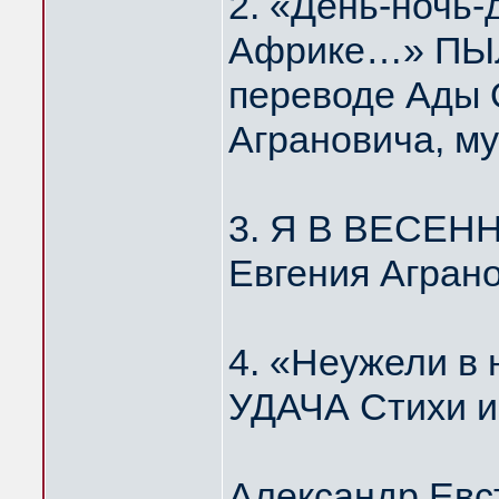
2. «День-ночь-
Африке…» ПЫЛ
переводе Ады 
Аграновича, м
3. Я В ВЕСЕН
Евгения Агран
4. «Неужели 
УДАЧА Стихи и
Александр Евс