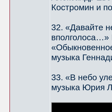
Костромин и п
32. «Давайте н
вполголоса…
«Обыкновенное
музыка Геннад
33. «В небо у
музыка Юрия 