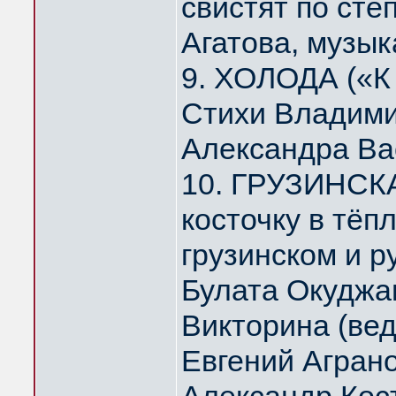
свистят по ст
Агатова, музык
9. ХОЛОДА («К
Стихи Владими
Александра Ва
10. ГРУЗИНСК
косточку в тё
грузинском и р
Булата Окуджа
Викторина (ве
Евгений Агран