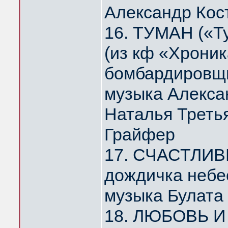
Александр Кос
16. ТУМАН («Т
(из кф «Хрони
бомбардировщи
музыка Алекса
Наталья Треть
Грайфер
17. СЧАСТЛИВ
дождичка небе
музыка Булата
18. ЛЮБОВЬ И 