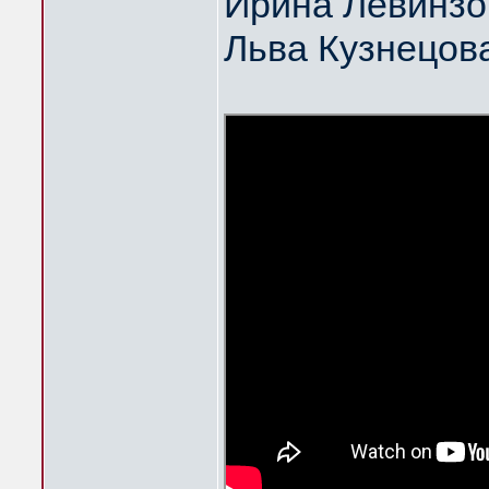
Ирина Левинзо
Льва Кузнецов