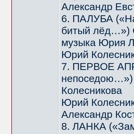
Александр Евс
6. ПАЛУБА («На
битый лёд…») 
музыка Юрия 
Юрий Колесни
7. ПЕРВОЕ АПР
непоседою…») 
Колесникова
Юрий Колесник
Александр Кос
8. ЛАНКА («За