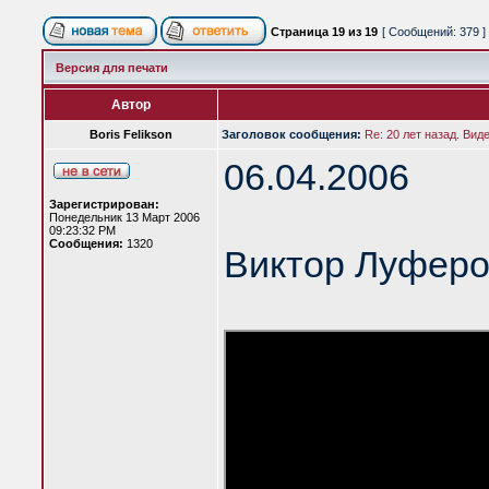
Страница
19
из
19
[ Сообщений: 379 ]
Версия для печати
Автор
Boris Felikson
Заголовок сообщения:
Re: 20 лет назад. Вид
06.04.2006
Зарегистрирован:
Понедельник 13 Март 2006
09:23:32 PM
Сообщения:
1320
Виктор Луферо