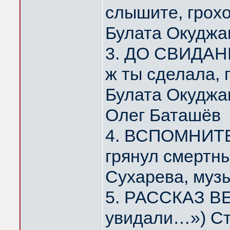
слышите, грох
Булата Окуджа
3. ДО СВИДАНИ
ж ты сделала,
Булата Окуджа
Олег Баташёв
4. ВСПОМНИТЕ,
грянул смертн
Сухарева, муз
5. РАССКАЗ ВЕ
увидали…») Ст