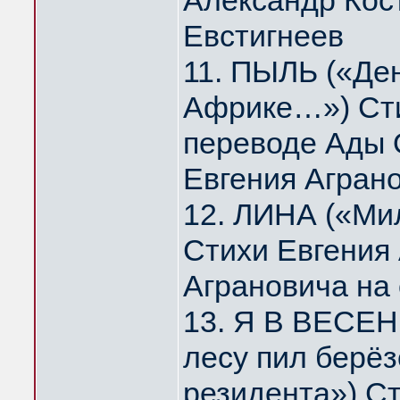
Александр Кос
Евстигнеев
11. ПЫЛЬ («Де
Африке…») Сти
переводе Ады 
Евгения Агран
12. ЛИНА («Мил
Стихи Евгения
Аграновича на
13. Я В ВЕСЕН
лесу пил берё
резидента») Ст