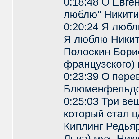
0:18:48 О Евге
люблю" Никити
0:20:24 Я любл
Я люблю Никити
Полоскин Бори
французского)
0:23:39 О пере
Блюменфельдо
0:25:03 Три ве
который стал ц
Киплинг Редья
Льва) муз. Ник