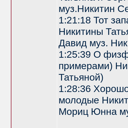
муз.Никитин С
1:21:18 Тот за
Никитины Татья
Давид муз. Ни
1:25:39 О физф
примерами) Ник
Татьяной)
1:28:36 Хорош
молодые Никити
Мориц Юнна му