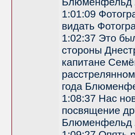
Блюменфельд 
1:01:09 Фотог
видать Фотогр
1:02:37 Это бы
стороны Днестр
капитане Семё
расстрелянном
года Блюменф
1:08:37 Нас но
посвящение др
Блюменфельд 
1:09:27 Опять 