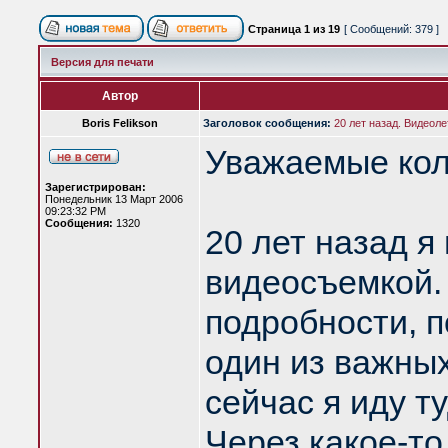
Страница
1
из
19
[ Сообщений: 379 ]
Версия для печати
Автор
Boris Felikson
Заголовок сообщения:
20 лет назад. Видеоле
Уважаемые кол
Зарегистрирован:
Понедельник 13 Март 2006
09:23:32 PM
Сообщения:
1320
20 лет назад я
видеосъемкой. 
подробности, п
один из важных
сейчас я иду т
Через какое-т