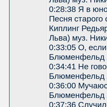
0:28:38 Я в юн
Песня старого 
Киплинг Редья
Льва) муз. Ник
0:33:05 О, есл
Блюменфельд 
0:34:41 Не гов
Блюменфельд 
0:36:00 Мучаю
Блюменфельд 
0:37:36 Случил