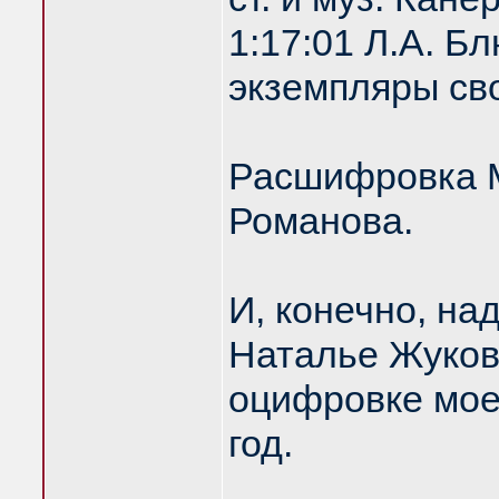
1:17:01 Л.А. 
экземпляры сво
Расшифровка М
Романова.
И, конечно, на
Наталье Жуков
оцифровке моег
год.