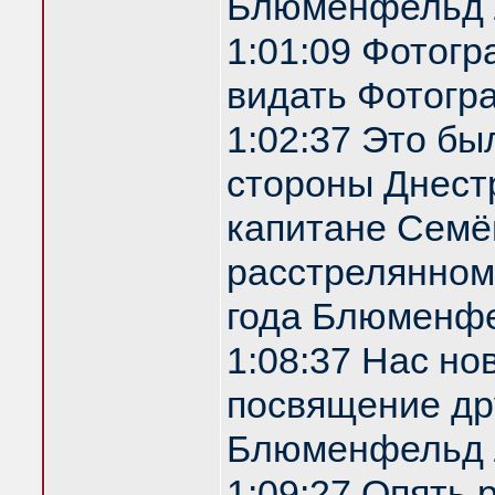
Блюменфельд 
1:01:09 Фотог
видать Фотогр
1:02:37 Это бы
стороны Днестр
капитане Семё
расстрелянном
года Блюменф
1:08:37 Нас но
посвящение др
Блюменфельд 
1:09:27 Опять 