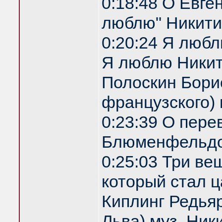
0:18:48 О Евге
люблю" Никити
0:20:24 Я любл
Я люблю Никити
Полоскин Бори
французского)
0:23:39 О пере
Блюменфельдо
0:25:03 Три ве
который стал ц
Киплинг Редья
Льва) муз. Ник