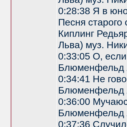
0:28:38 Я в юн
Песня старого 
Киплинг Редья
Льва) муз. Ник
0:33:05 О, есл
Блюменфельд 
0:34:41 Не гов
Блюменфельд 
0:36:00 Мучаю
Блюменфельд 
0:37:36 Случил