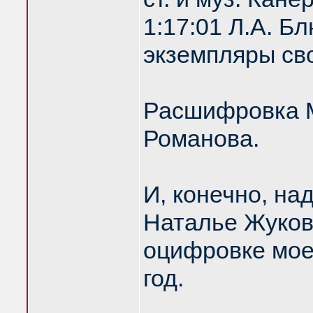
1:17:01 Л.А. 
экземпляры сво
Расшифровка М
Романова.
И, конечно, на
Наталье Жуков
оцифровке моег
год.