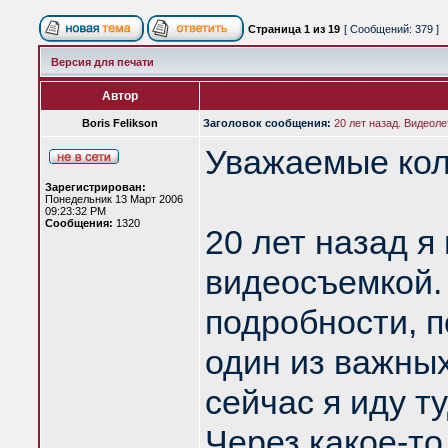
Страница
1
из
19
[ Сообщений: 379 ]
Версия для печати
Автор
Boris Felikson
Заголовок сообщения:
20 лет назад. Видеоле
Уважаемые кол
Зарегистрирован:
Понедельник 13 Март 2006
09:23:32 PM
Сообщения:
1320
20 лет назад я
видеосъемкой. 
подробности, п
один из важных
сейчас я иду т
Через какое-т