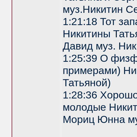
муз.Никитин С
1:21:18 Тот за
Никитины Татья
Давид муз. Ни
1:25:39 О физф
примерами) Ник
Татьяной)
1:28:36 Хорош
молодые Никити
Мориц Юнна му