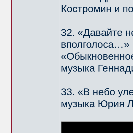
Костромин и п
32. «Давайте н
вполголоса…
«Обыкновенное
музыка Геннад
33. «В небо у
музыка Юрия 