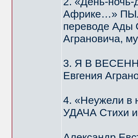
2. «День-ночь-
Африке…» ПЫЛ
переводе Ады 
Аграновича, м
3. Я В ВЕСЕН
Евгения Агран
4. «Неужели 
УДАЧА Стихи и
Александр Евс