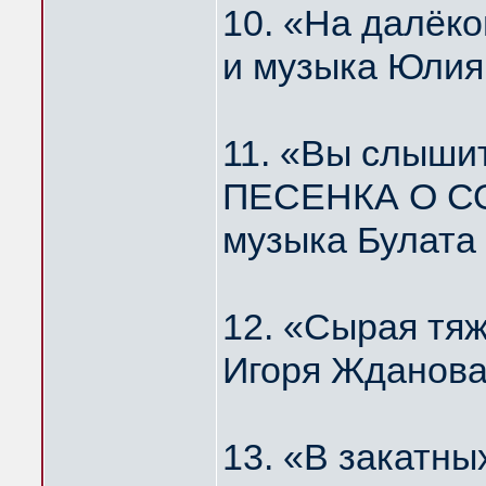
10. «На далё
и музыка Юлия
11. «Вы слышит
ПЕСЕНКА О С
музыка Булата
12. «Сырая тя
Игоря Жданова
13. «В закатн