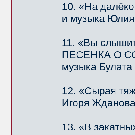
10. «На далё
и музыка Юлия
11. «Вы слышит
ПЕСЕНКА О С
музыка Булата
12. «Сырая тя
Игоря Жданова
13. «В закатн