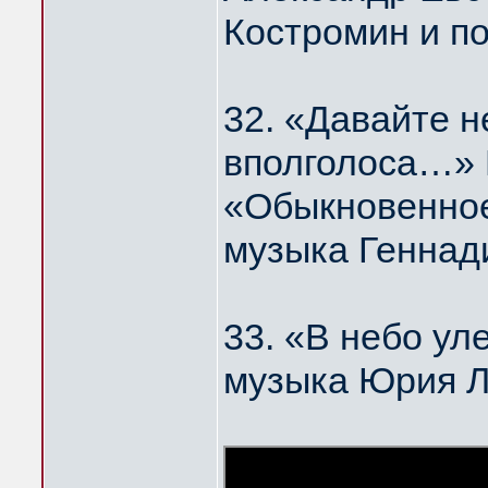
Костромин и п
32. «Давайте н
вполголоса…
«Обыкновенное
музыка Геннад
33. «В небо у
музыка Юрия 