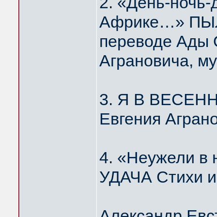
2. «День-ночь-
Африке…» ПЫЛ
переводе Ады 
Аграновича, м
3. Я В ВЕСЕН
Евгения Агран
4. «Неужели 
УДАЧА Стихи и
Александр Евс