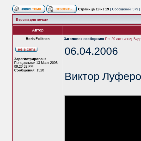
Страница
19
из
19
[ Сообщений: 379 ]
Версия для печати
Автор
Boris Felikson
Заголовок сообщения:
Re: 20 лет назад. Вид
06.04.2006
Зарегистрирован:
Понедельник 13 Март 2006
09:23:32 PM
Сообщения:
1320
Виктор Луферо