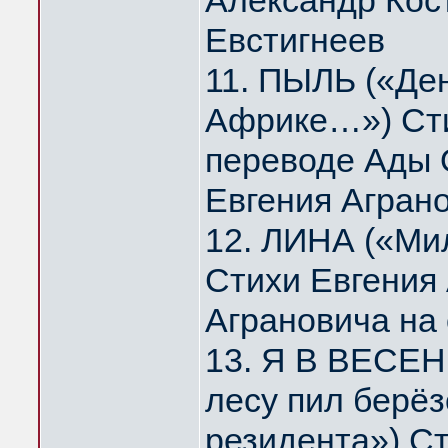
Александр Кос
Евстигнеев
11. ПЫЛЬ («Де
Африке…») Сти
переводе Ады 
Евгения Агран
12. ЛИНА («Мил
Стихи Евгения
Аграновича на
13. Я В ВЕСЕН
лесу пил берё
резидента») Ст