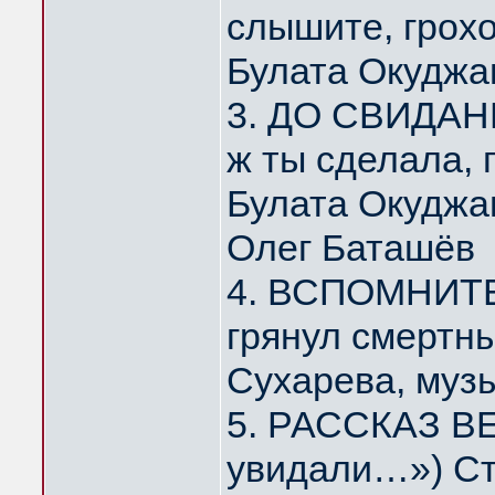
слышите, грох
Булата Окуджа
3. ДО СВИДАНИ
ж ты сделала,
Булата Окуджа
Олег Баташёв
4. ВСПОМНИТЕ,
грянул смертн
Сухарева, муз
5. РАССКАЗ ВЕ
увидали…») Ст