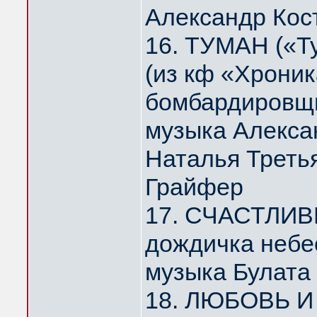
Александр Кос
16. ТУМАН («Т
(из кф «Хрони
бомбардировщи
музыка Алекса
Наталья Треть
Грайфер
17. СЧАСТЛИВ
дождичка небе
музыка Булата
18. ЛЮБОВЬ И 