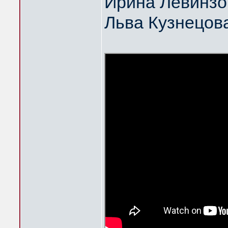
Ирина Левинзо
Льва Кузнецов