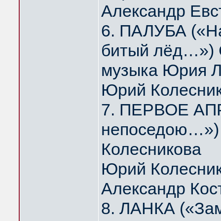
Александр Евс
6. ПАЛУБА («На
битый лёд…») 
музыка Юрия 
Юрий Колесни
7. ПЕРВОЕ АПР
непоседою…») 
Колесникова
Юрий Колесник
Александр Кос
8. ЛАНКА («За