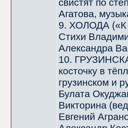
свистят по ст
Агатова, музык
9. ХОЛОДА («К
Стихи Владими
Александра Ва
10. ГРУЗИНСК
косточку в тё
грузинском и р
Булата Окуджа
Викторина (ве
Евгений Агран