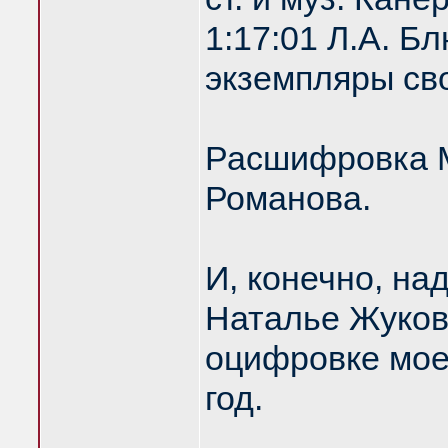
1:17:01 Л.А. 
экземпляры сво
Расшифровка М
Романова.
И, конечно, на
Наталье Жуков
оцифровке моег
год.