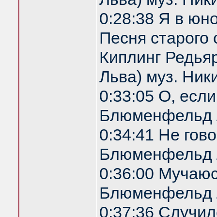
0:28:38 Я в юн
Песня старого 
Киплинг Редья
Льва) муз. Ник
0:33:05 О, есл
Блюменфельд 
0:34:41 Не гов
Блюменфельд 
0:36:00 Мучаю
Блюменфельд 
0:37:36 Случил