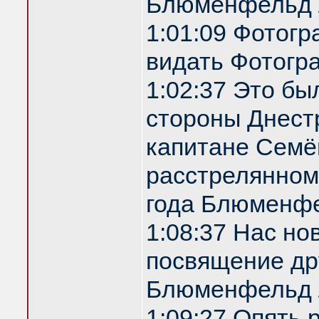
Блюменфельд 
1:01:09 Фотог
видать Фотогр
1:02:37 Это бы
стороны Днестр
капитане Семё
расстрелянном
года Блюменф
1:08:37 Нас но
посвящение др
Блюменфельд 
1:09:27 Опять 