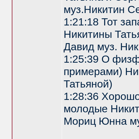
муз.Никитин С
1:21:18 Тот за
Никитины Татья
Давид муз. Ни
1:25:39 О физф
примерами) Ник
Татьяной)
1:28:36 Хорош
молодые Никити
Мориц Юнна му