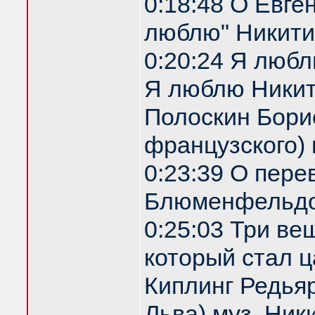
0:18:48 О Евге
люблю" Никити
0:20:24 Я любл
Я люблю Никити
Полоскин Бори
французского)
0:23:39 О пере
Блюменфельдо
0:25:03 Три ве
который стал ц
Киплинг Редья
Льва) муз. Ник