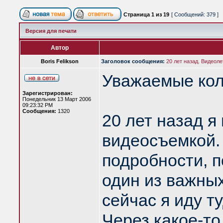
Страница
1
из
19
[ Сообщений: 379 ]
Версия для печати
Автор
Boris Felikson
Заголовок сообщения:
20 лет назад. Видеоле
Уважаемые кол
Зарегистрирован:
Понедельник 13 Март 2006
09:23:32 PM
Сообщения:
1320
20 лет назад я
видеосъемкой. 
подробности, п
один из важных
сейчас я иду т
Через какое-т