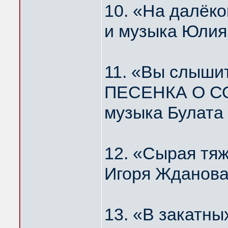
10. «На далё
и музыка Юлия
11. «Вы слышит
ПЕСЕНКА О С
музыка Булата
12. «Сырая тя
Игоря Жданова
13. «В закатн