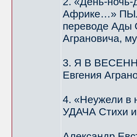
2. «День-ночь-
Африке…» ПЫЛ
переводе Ады 
Аграновича, м
3. Я В ВЕСЕН
Евгения Агран
4. «Неужели 
УДАЧА Стихи и
Александр Евс