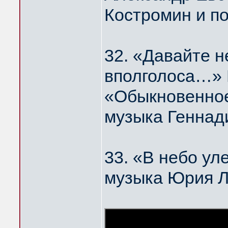
Костромин и п
32. «Давайте н
вполголоса…
«Обыкновенное
музыка Геннад
33. «В небо у
музыка Юрия 