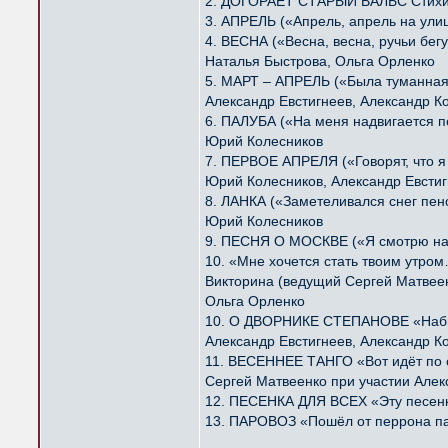
2. ДОГОРАЕТ СТАРЫЙ ВАЛЬС Стихи
3. АПРЕЛЬ («Апрель, апрель на ули
4. ВЕСНА («Весна, весна, ручьи бе
Наталья Быстрова, Ольга Орленко
5. МАРТ – АПРЕЛЬ («Была туманная
Александр Евстигнеев, Александр К
6. ПАЛУБА («На меня надвигается 
Юрий Колесников
7. ПЕРВОЕ АПРЕЛЯ («Говорят, что 
Юрий Колесников, Александр Евстиг
8. ЛАНКА («Заметеливался снег пе
Юрий Колесников
9. ПЕСНЯ О МОСКВЕ («Я смотрю на 
10. «Мне хочется стать твоим утро
Викторина (ведущий Сергей Матвее
Ольга Орленко
10. О ДВОРНИКЕ СТЕПАНОВЕ «Набив
Александр Евстигнеев, Александр К
11. ВЕСЕННЕЕ ТАНГО «Вот идёт по 
Сергей Матвеенко при участии Алек
12. ПЕСЕНКА ДЛЯ ВСЕХ «Эту песенку
13. ПАРОВОЗ «Пошёл от перрона па