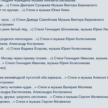
 Андрея Фрейдина Музыка Михаила Балашова
це…») Стихи Дмитрия Сухарева Музыка Виктора Берковского
гут по кручам…») Стихи и музыка Юлия Кима
 луна…») Стихи Давида Самойлова Музыка Виктора Берковского
остромин
по реке битый лёд…») Стихи Геннадия Шпаликова, музыка Юрия Ле
я родился непоседою…») Стихи и музыка Юрия Колесникова
неев, Александр Костромин
ной…») Стихи Вадима Егорова, музыка Юрия Колесникова
Москву через призму поэзии…») Стихи Геннадия Иванова, музыка
м…» Стихи Геннадия Иванова, музыка Юрия Колесникова
нко)
 межзвёздной пустотой оба кармана…» Стихи и музыка Алексея
остромин
свету человек-чудак…» Стихи и музыка Валерия Миляева
сандра Евстигнеева, Александра Костромина
, друзья, разучить несложно…» Стихи и музыка Сергея Матвеенко
ровоз…» Стихи и музыка Сергея Матвеенко