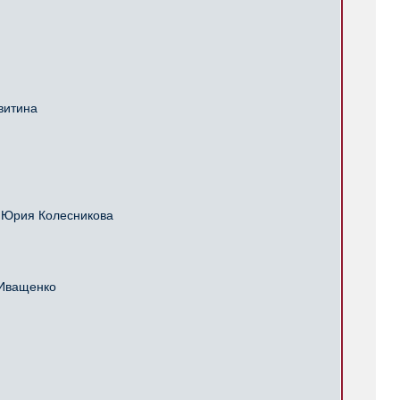
витина
 Юрия Колесникова
 Иващенко