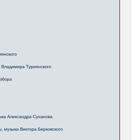
иянского
 Владимира Туриянского
избора
ка Александра Суханова
 музыка Виктора Берковского