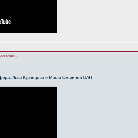
еолетопись.
йфера, Льва Кузнецова и Маши Скориной ЦАП