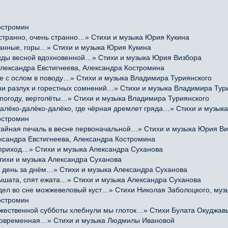
остромин
транно, очень странно…» Стихи и музыка Юрия Кукина
манные, горы…» Стихи и музыка Юрия Кукина
ы весной вдохновенной…» Стихи и музыка Юрия Визбора
лександра Евстигнеева, Александра Костромина
 с ослом в поводу…» Стихи и музыка Владимира Туриянского
 разлук и горестных сомнений…» Стихи и музыка Владимира Тур
погоду, вертолёты…» Стихи и музыка Владимира Туриянского
ко-далёко-далёко, где чёрная дремлет гряда…» Стихи и музыка
остромин
йная печаль в весне первоначальной…» Стихи и музыка Юрия В
ксандра Евстигнеева, Александра Костромина
приход…» Стихи и музыка Александра Суханова
тихи и музыка Александра Суханова
 день за днём…» Стихи и музыка Александра Суханова
ышата, спят ежата…» Стихи и музыка Александра Суханова
 во сне можжевеловый куст…» Стихи Николая Заболоцкого, музы
остромин
твенной субботы хлебнули мы глоток…» Стихи Булата Окуджавы,
е современная…» Стихи и музыка Людмилы Ивановой