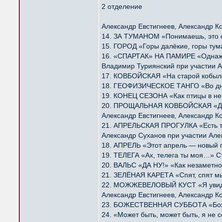
2 отделение
Александр Евстигнеев, Александр К
14. ЗА ТУМАНОМ «Понимаешь, это с
15. ГОРОД «Горы далёкие, горы ту
16. «СПАРТАК» НА ПАМИРЕ «Однажд
Владимир Туриянский при участии А
17. КОВБОЙСКАЯ «На старой кобыле
18. ГЕОФИЗИЧЕСКОЕ ТАНГО «Во дни
19. КОНЕЦ СЕЗОНА «Как птицы в не
20. ПРОЩАЛЬНАЯ КОВБОЙСКАЯ «Далё
Александр Евстигнеев, Александр К
21. АПРЕЛЬСКАЯ ПРОГУЛКА «Есть та
Александр Суханов при участии Але
18. АПРЕЛЬ «Этот апрель — новый 
19. ТЕЛЕГА «Ах, телега ты моя…» С
20. ВАЛЬС «ДА НУ!» «Как незаметно
21. ЗЕЛЁНАЯ КАРЕТА «Спят, спят м
22. МОЖЖЕВЕЛОВЫЙ КУСТ «Я увидел
Александр Евстигнеев, Александр К
23. БОЖЕСТВЕННАЯ СУББОТА «Божес
24. «Может быть, может быть, я н