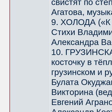
свистят по ст
Агатова, музык
9. ХОЛОДА («К
Стихи Владими
Александра Ва
10. ГРУЗИНСК
косточку в тё
грузинском и р
Булата Окуджа
Викторина (ве
Евгений Агран