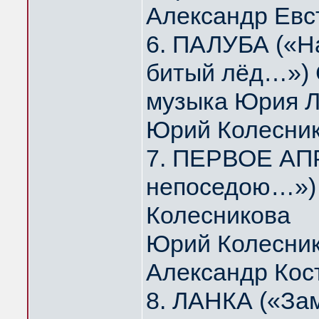
Александр Евс
6. ПАЛУБА («На
битый лёд…») 
музыка Юрия 
Юрий Колесни
7. ПЕРВОЕ АПР
непоседою…») 
Колесникова
Юрий Колесник
Александр Кос
8. ЛАНКА («За