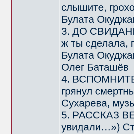
слышите, грох
Булата Окуджа
3. ДО СВИДАНИ
ж ты сделала,
Булата Окуджа
Олег Баташёв
4. ВСПОМНИТЕ,
грянул смертн
Сухарева, муз
5. РАССКАЗ ВЕ
увидали…») Ст