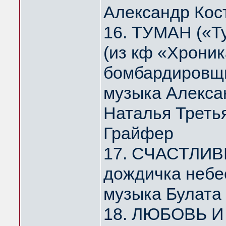
Александр Кос
16. ТУМАН («Т
(из кф «Хрони
бомбардировщи
музыка Алекса
Наталья Треть
Грайфер
17. СЧАСТЛИВ
дождичка небе
музыка Булата
18. ЛЮБОВЬ И 