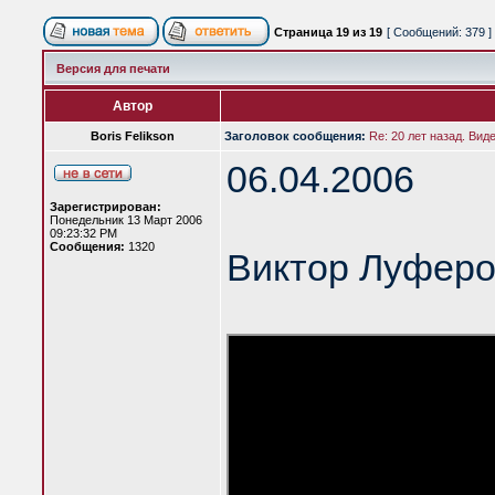
Страница
19
из
19
[ Сообщений: 379 ]
Версия для печати
Автор
Boris Felikson
Заголовок сообщения:
Re: 20 лет назад. Вид
06.04.2006
Зарегистрирован:
Понедельник 13 Март 2006
09:23:32 PM
Сообщения:
1320
Виктор Луферо