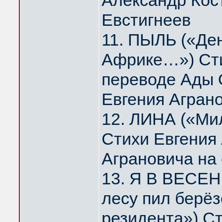
Александр Кос
Евстигнеев
11. ПЫЛЬ («Де
Африке…») Сти
переводе Ады 
Евгения Агран
12. ЛИНА («Мил
Стихи Евгения
Аграновича на
13. Я В ВЕСЕН
лесу пил берё
резидента») Ст