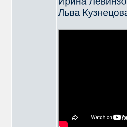
Ирина Левинзо
Льва Кузнецов