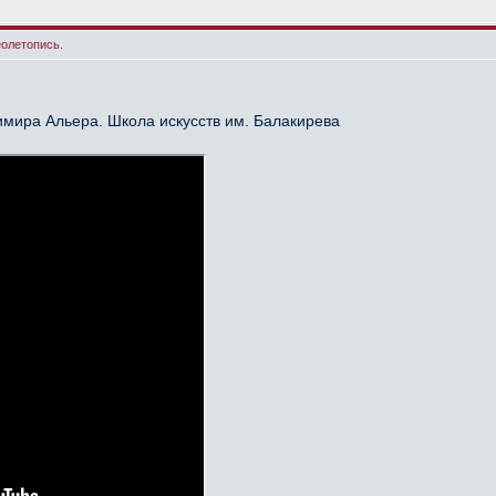
еолетопись.
имира Альера. Школа искусств им. Балакирева