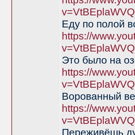
v=VtBEplaWVQ
Еду по полой в
https://www.yo
v=VtBEplaWVQ
Это было на о
https://www.yo
v=VtBEplaWVQ
Ворованный ве
https://www.yo
v=VtBEplaWVQ
Переживёшь д