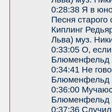
0:28:38 Я в юн
Песня старого 
Киплинг Редья
Льва) муз. Ник
0:33:05 О, есл
Блюменфельд 
0:34:41 Не гов
Блюменфельд 
0:36:00 Мучаю
Блюменфельд 
0:37:36 Случил