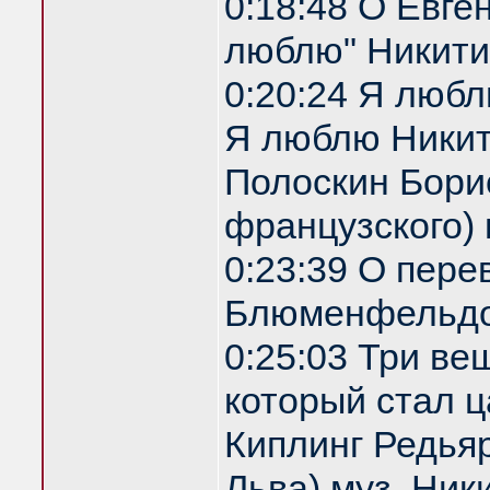
0:18:48 О Евге
люблю" Никити
0:20:24 Я любл
Я люблю Никити
Полоскин Бори
французского)
0:23:39 О пере
Блюменфельдо
0:25:03 Три ве
который стал ц
Киплинг Редья
Льва) муз. Ник