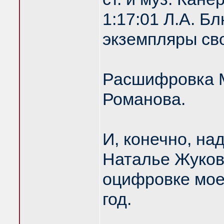
1:17:01 Л.А. 
экземпляры сво
Расшифровка М
Романова.
И, конечно, на
Наталье Жуков
оцифровке моег
год.