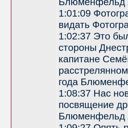
Блюменфельд 
1:01:09 Фотог
видать Фотогр
1:02:37 Это бы
стороны Днестр
капитане Семё
расстрелянном
года Блюменф
1:08:37 Нас но
посвящение др
Блюменфельд 
1:09:27 Опять 