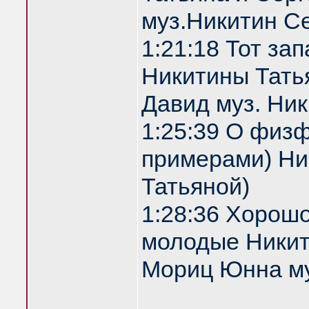
муз.Никитин С
1:21:18 Тот за
Никитины Татья
Давид муз. Ни
1:25:39 О физф
примерами) Ник
Татьяной)
1:28:36 Хорош
молодые Никити
Мориц Юнна му