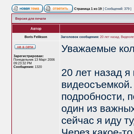
Страница
1
из
19
[ Сообщений: 379 ]
Версия для печати
Автор
Boris Felikson
Заголовок сообщения:
20 лет назад. Видеоле
Уважаемые кол
Зарегистрирован:
Понедельник 13 Март 2006
09:23:32 PM
Сообщения:
1320
20 лет назад я
видеосъемкой. 
подробности, п
один из важных
сейчас я иду т
Через какое-т