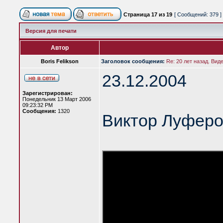
Страница
17
из
19
[ Сообщений: 379 ]
Версия для печати
Автор
Boris Felikson
Заголовок сообщения:
Re: 20 лет назад. Вид
23.12.2004
Зарегистрирован:
Понедельник 13 Март 2006
09:23:32 PM
Сообщения:
1320
Виктор Луферо