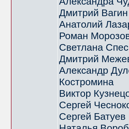
Александра Чу
Дмитрий Вагин
Анатолий Лаза
Роман Морозо
Светлана Спес
Дмитрий Меже
Александр Дуло
Костромина
Виктор Кузнец
Сергей Чеснок
Сергей Батуев
Наталья Вороб