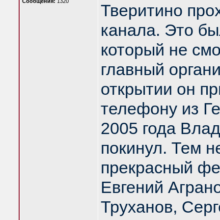
Сообщения:
1320
Тверитино про
канала. Это б
который не смо
главный орган
открытии он пр
телефону из Ге
2005 года Вла
покинул. Тем н
прекрасный фе
Евгений Агран
Труханов, Серг