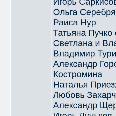
Игорь Саркисо
Ольга Серебрян
Раиса Нур
Татьяна Пучко 
Светлана и Вл
Владимир Тури
Александр Гор
Костромина
Наталья Приез
Любовь Захарч
Александр Щер
Игорь Луньков