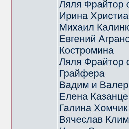
Ляля Фрайтор с
Ирина Христиа
Михаил Калин
Евгений Аграно
Костромина
Ляля Фрайтор с
Грайфера
Вадим и Вале
Елена Казанце
Галина Хомчик
Вячеслав Клим