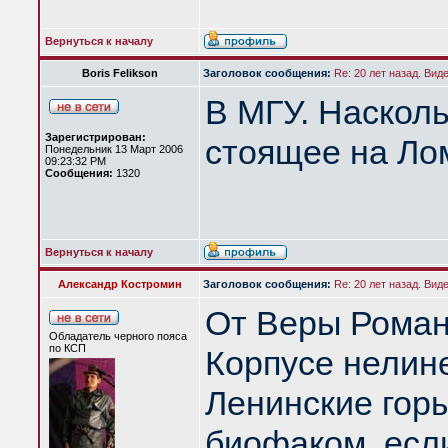
Вернуться к началу
Boris Felikson
Заголовок сообщения:
Re: 20 лет назад. Вид
В МГУ. Насколь
Зарегистрирован:
стоящее на Ло
Понедельник 13 Март 2006
09:23:32 PM
Сообщения:
1320
Вернуться к началу
Александр Костромин
Заголовок сообщения:
Re: 20 лет назад. Вид
От Веры Роман
Обладатель черного пояса
по КСП
Корпусе нелин
Ленинские горы
биофаком, если