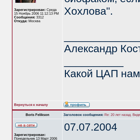
Хохлова".
Зарегистрирован:
Среда
15 Ноябрь 2006 11:12:13 PM
Сообщения:
3312
Откуда:
Москва
____________
Александр Кос
__________
Какой ЦАП нам
Вернуться к началу
Boris Felikson
Заголовок сообщения:
Re: 20 лет назад. Вид
07.07.2004
Зарегистрирован:
Понедельник 13 Март 2006