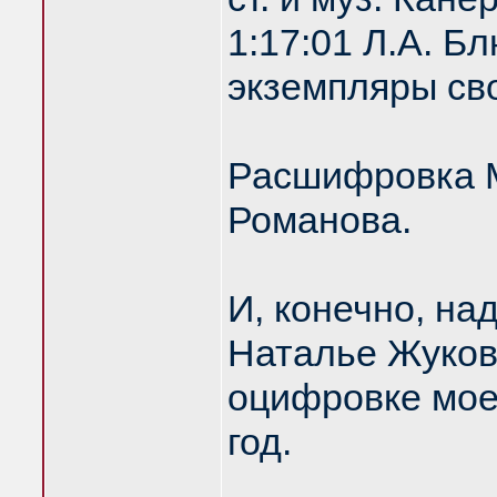
1:17:01 Л.А. 
экземпляры сво
Расшифровка М
Романова.
И, конечно, на
Наталье Жуков
оцифровке моег
год.