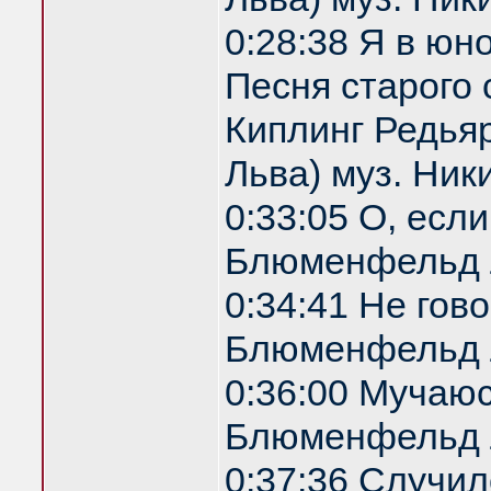
0:28:38 Я в юн
Песня старого 
Киплинг Редья
Льва) муз. Ник
0:33:05 О, есл
Блюменфельд 
0:34:41 Не гов
Блюменфельд 
0:36:00 Мучаю
Блюменфельд 
0:37:36 Случил