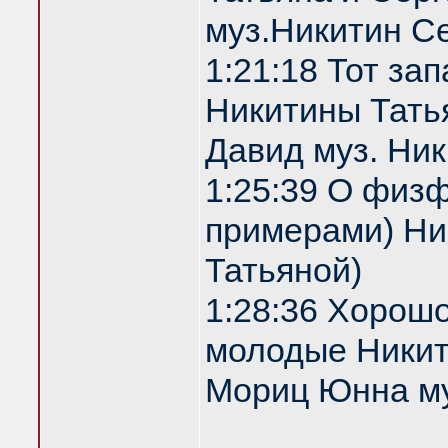
муз.Никитин С
1:21:18 Тот за
Никитины Татья
Давид муз. Ни
1:25:39 О физф
примерами) Ник
Татьяной)
1:28:36 Хорош
молодые Никити
Мориц Юнна му