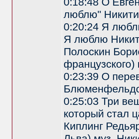
0:18:48 О Евге
люблю" Никити
0:20:24 Я любл
Я люблю Никити
Полоскин Бори
французского)
0:23:39 О пере
Блюменфельдо
0:25:03 Три ве
который стал ц
Киплинг Редья
Льва) муз. Ник