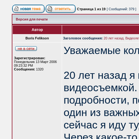
Страница
1
из
19
[ Сообщений: 379 ]
Версия для печати
Автор
Boris Felikson
Заголовок сообщения:
20 лет назад. Видеоле
Уважаемые кол
Зарегистрирован:
Понедельник 13 Март 2006
09:23:32 PM
Сообщения:
1320
20 лет назад я
видеосъемкой. 
подробности, п
один из важных
сейчас я иду т
Через какое-т