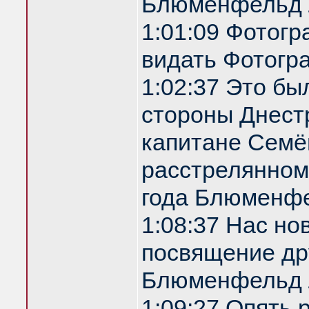
Блюменфельд 
1:01:09 Фотог
видать Фотогр
1:02:37 Это бы
стороны Днестр
капитане Семё
расстрелянном
года Блюменф
1:08:37 Нас но
посвящение др
Блюменфельд 
1:09:27 Опять 