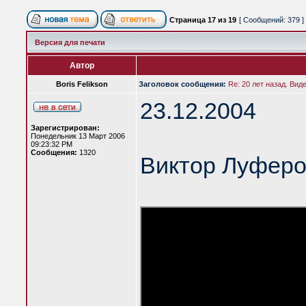
Страница
17
из
19
[ Сообщений: 379 ]
Версия для печати
Автор
Boris Felikson
Заголовок сообщения:
Re: 20 лет назад. Вид
23.12.2004
Зарегистрирован:
Понедельник 13 Март 2006
09:23:32 PM
Сообщения:
1320
Виктор Луферо