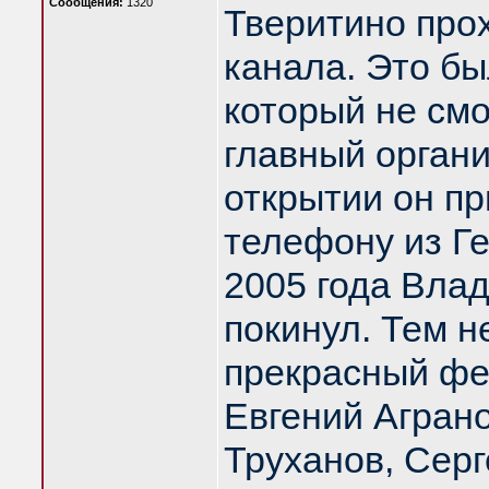
Сообщения:
1320
Тверитино про
канала. Это б
который не смо
главный орган
открытии он пр
телефону из Ге
2005 года Вла
покинул. Тем н
прекрасный фе
Евгений Агран
Труханов, Серг