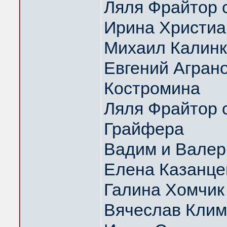
Ляля Фрайтор с
Ирина Христиа
Михаил Калин
Евгений Аграно
Костромина
Ляля Фрайтор с
Грайфера
Вадим и Вале
Елена Казанце
Галина Хомчик
Вячеслав Клим