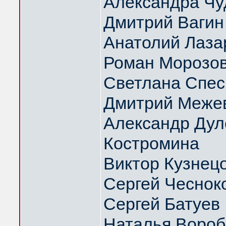
Александра Чу
Дмитрий Вагин
Анатолий Лаза
Роман Морозо
Светлана Спес
Дмитрий Меже
Александр Дуло
Костромина
Виктор Кузнец
Сергей Чеснок
Сергей Батуев
Наталья Вороб