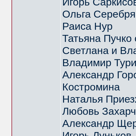
Игорь Саркисо
Ольга Серебрян
Раиса Нур
Татьяна Пучко 
Светлана и Вл
Владимир Тури
Александр Гор
Костромина
Наталья Приез
Любовь Захарч
Александр Щер
Игорь Луньков