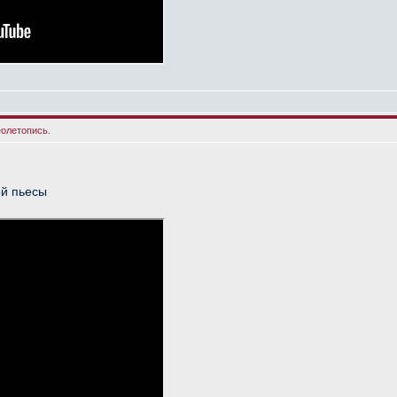
еолетопись.
й пьесы