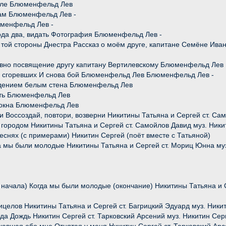
ауле Блюменфельд Лев
бам Блюменфельд Лев -
юменфельд Лев -
ода два, видать Фотография Блюменфельд Лев -
с той стороны Днестра Рассказ о моём друге, капитане Семёне Ива
невно посвящение другу капитану Вертилевскому Блюменфельд Лев
 и сгоревших И снова бой Блюменфельд Лев Блюменфельд Лев -
видением белым стена Блюменфельд Лев
ать Блюменфельд Лев
у окна Блюменфельд Лев
ни Воссоздай, повтори, возверни Никитины Татьяна и Сергей ст. С
 городом Никитины Татьяна и Сергей ст. Самойлов Давид муз. Ники
еснях (с примерами) Никитин Сергей (поёт вместе с Татьяной)
 мы были молодые Никитины Татьяна и Сергей ст. Мориц Юнна муз
 начала) Когда мы были молодые (окончание) Никитины Татьяна и 
ицелов Никитины Татьяна и Сергей ст. Багрицкий Эдуард муз. Ники
да Дождь Никитин Сергей ст. Тарковский Арсений муз. Никитин Сер