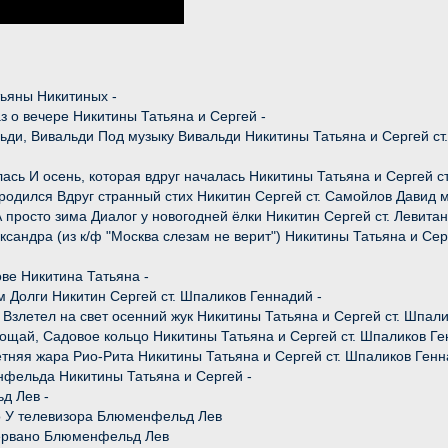
тьяны Никитиных -
аз о вечере Никитины Татьяна и Сергей -
ьди, Вивальди Под музыку Вивальди Никитины Татьяна и Сергей ст
алась И осень, которая вдруг началась Никитины Татьяна и Сергей 
 родился Вдруг странный стих Никитин Сергей ст. Самойлов Давид 
 А просто зима Диалог у новогодней ёлки Никитин Сергей ст. Левит
ександра (из к/ф "Москва слезам не верит") Никитины Татьяна и Се
ве Никитина Татьяна -
м Долги Никитин Сергей ст. Шпаликов Геннадий -
к Взлетел на свет осенний жук Никитины Татьяна и Сергей ст. Шпал
ощай, Садовое кольцо Никитины Татьяна и Сергей ст. Шпаликов Ге
етняя жара Рио-Рита Никитины Татьяна и Сергей ст. Шпаликов Генн
нфельда Никитины Татьяна и Сергей -
д Лев -
ано У телевизора Блюменфельд Лев
рервано Блюменфельд Лев