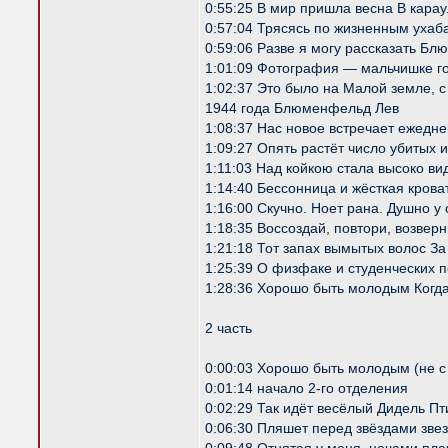
0:55:25 В мир пришла весна В кар
0:57:04 Трясясь по жизненным уха
0:59:06 Разве я могу рассказать Бл
1:01:09 Фотография — мальчишке г
1:02:37 Это было на Малой земле, 
1944 года Блюменфельд Лев
1:08:37 Нас новое встречает ежед
1:09:27 Опять растёт число убитых
1:11:03 Над койкою стала высоко 
1:14:40 Бессонница и жёсткая кров
1:16:00 Скучно. Ноет рана. Душно 
1:18:35 Воссоздай, повтори, возвер
1:21:18 Тот запах вымытых волос За
1:25:39 О физфаке и студенческих п
1:28:36 Хорошо быть молодым Когда
2 часть
0:00:03 Хорошо быть молодым (не с
0:01:14 начало 2-го отделения
0:02:29 Так идёт весёлый Дидель Пт
0:06:30 Пляшет перед звёздами звез