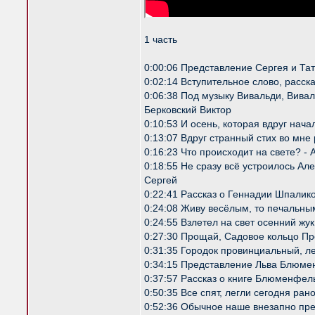
1 часть
0:00:06 Представление Сергея и Та
0:02:14 Вступительное слово, расск
0:06:38 Под музыку Вивальди, Вивал
Берковский Виктор
0:10:53 И осень, которая вдруг нач
0:13:07 Вдруг странный стих во мне
0:16:23 Что происходит на свете? -
0:18:55 Не сразу всё устроилось Ал
Сергей
0:22:41 Рассказ о Геннадии Шпалико
0:24:08 Живу весёлым, то печальны
0:24:55 Взлетел на свет осенний жу
0:27:30 Прощай, Садовое кольцо Пр
0:31:35 Городок провинциальный, л
0:34:15 Представление Льва Блюме
0:37:57 Рассказ о книге Блюменфель
0:50:35 Все спят, легли сегодня р
0:52:36 Обычное наше внезапно п