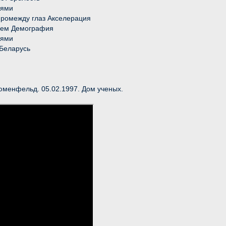
иями
промежду глаз Акселерация
нием Демография
иями
 Беларусь
юменфельд. 05.02.1997. Дом ученых.