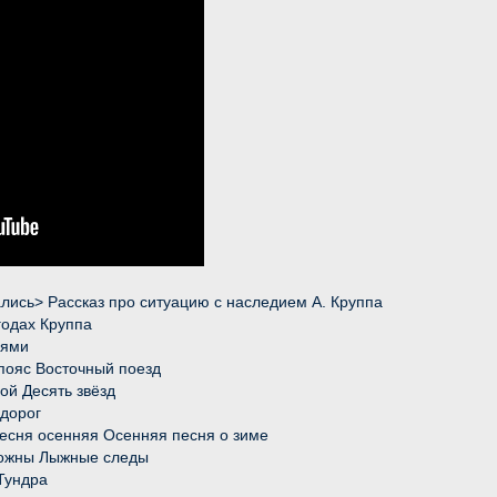
ались> Рассказ про ситуацию с наследием А. Круппа
годах Круппа
иями
пояс Восточный поезд
вой Десять звёзд
 дорог
 песня осенняя Осенняя песня о зиме
 ножны Лыжные следы
 Тундра