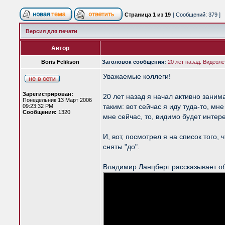
Страница
1
из
19
[ Сообщений: 379 ]
Версия для печати
Автор
Boris Felikson
Заголовок сообщения:
20 лет назад. Видеоле
Уважаемые коллеги!
Зарегистрирован:
20 лет назад я начал активно заним
Понедельник 13 Март 2006
таким: вот сейчас я иду туда-то, м
09:23:32 PM
Сообщения:
1320
мне сейчас, то, видимо будет интер
И, вот, посмотрел я на список того,
сняты "до".
Владимир Ланцберг рассказывает об