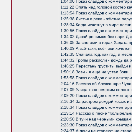
1:04:00 Показ слайдов с комментар
1:11:22 Опять над головой костёр к
1:13:54 Показ слайдов с комментар
1:25:38 Листья в реке - жёлтые пар
1:28:34 Когда исчезнут в мире песни
1:30:56 Показ слайдов с комментар
1:34:02 Давай решимся без пари Да
1:36:08 За снегами в горах Хадата
1:40:09 А всё-таки, всё-таки хочется
1:42:35 Сначала год, как год, и мес
1:44:32 Тропы раскисли - дождь да
1:46:25 Перестань грустить, выйди 
1:50:18 Зови - я ещё не устал Зови
1:53:58 Показ слайдов с комментар
2:04:16 Рассказ об Александре Чул
2:07:09 Улица твоя неярким солныш
2:09:20 Показ слайдов с комментар
2:16:34 За растром дождей косых и
2:18:34 Показ слайдов с комментар
2:19:14 Рассказ о песне "Колыбельн
2:20:50 В тучи над чёрными крыша
2:23:30 Показ слайдов с комментар
2:24:37 А люди не стареют, не стар