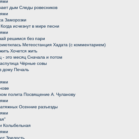
иями
ачает дым Следы ровесников
иями
уса Заморозки
 Когда исчезнут в мире песни
иями
вай решимся без пари
 приютилась Метеостанция Хадата (с комментарием)
 жить Хочется жить
яц - это месяц Сначала и потом
 распутица Чёрные совы
из дому Печаль
иями
анове
ком полита Посвящение А. Чуланову
иями
 затяжных Осенние разъезды
иями
ая"
ми Колыбельная
иями
еют Зрелость