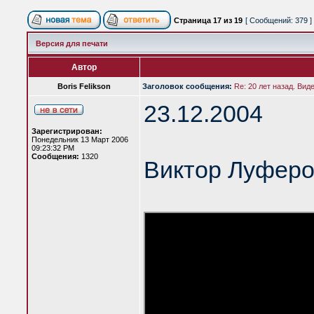
Страница
17
из
19
[ Сообщений: 379 ]
Версия для печати
Автор
Boris Felikson
Заголовок сообщения:
Re: 20 лет назад. Вид
23.12.2004
Зарегистрирован:
Понедельник 13 Март 2006
09:23:32 PM
Сообщения:
1320
Виктор Луферо