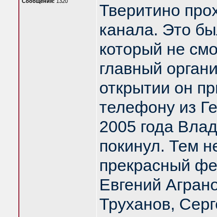
Сообщения:
1320
Тверитино про
канала. Это б
который не смо
главный орган
открытии он пр
телефону из Ге
2005 года Вла
покинул. Тем н
прекрасный фе
Евгений Агран
Труханов, Серг