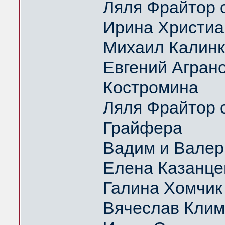
Ляля Фрайтор с
Ирина Христиа
Михаил Калин
Евгений Аграно
Костромина
Ляля Фрайтор с
Грайфера
Вадим и Вале
Елена Казанце
Галина Хомчик
Вячеслав Клим