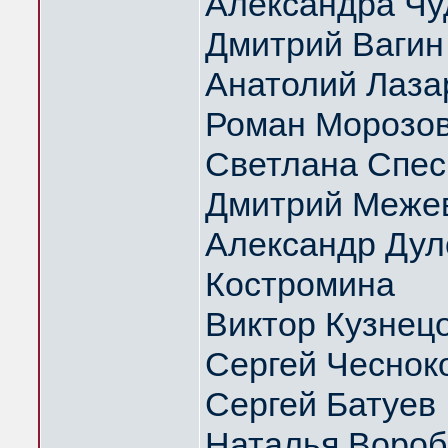
Александра Чу
Дмитрий Вагин
Анатолий Лаза
Роман Морозо
Светлана Спес
Дмитрий Меже
Александр Дуло
Костромина
Виктор Кузнец
Сергей Чеснок
Сергей Батуев
Наталья Вороб