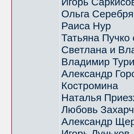
Игорь Саркисо
Ольга Серебрян
Раиса Нур
Татьяна Пучко 
Светлана и Вл
Владимир Тури
Александр Гор
Костромина
Наталья Приез
Любовь Захарч
Александр Щер
Игорь Луньков