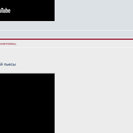
еолетопись.
й пьесы