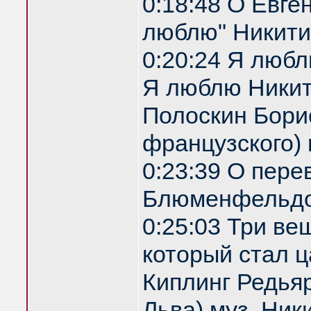
0:18:48 О Евге
люблю" Никити
0:20:24 Я любл
Я люблю Никити
Полоскин Бори
французского)
0:23:39 О пере
Блюменфельдо
0:25:03 Три ве
который стал ц
Киплинг Редья
Льва) муз. Ник