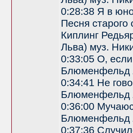
0:28:38 Я в юн
Песня старого 
Киплинг Редья
Льва) муз. Ник
0:33:05 О, есл
Блюменфельд 
0:34:41 Не гов
Блюменфельд 
0:36:00 Мучаю
Блюменфельд 
0:37:36 Случил