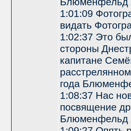
Блюменфельд 
1:01:09 Фотог
видать Фотогр
1:02:37 Это бы
стороны Днестр
капитане Семё
расстрелянном
года Блюменф
1:08:37 Нас но
посвящение др
Блюменфельд 
1:09:27 Опять 