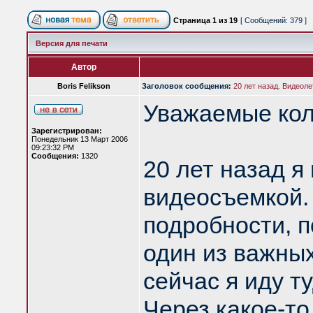
Страница
1
из
19
[ Сообщений: 379 ]
Версия для печати
Автор
Boris Felikson
Заголовок сообщения:
20 лет назад. Видеоле
Уважаемые кол
Зарегистрирован:
Понедельник 13 Март 2006
09:23:32 PM
Сообщения:
1320
20 лет назад я
видеосъемкой. 
подробности, п
один из важных
сейчас я иду т
Через какое-т