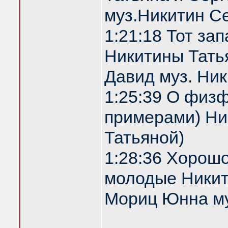
муз.Никитин С
1:21:18 Тот за
Никитины Татья
Давид муз. Ни
1:25:39 О физф
примерами) Ник
Татьяной)
1:28:36 Хорош
молодые Никити
Мориц Юнна му