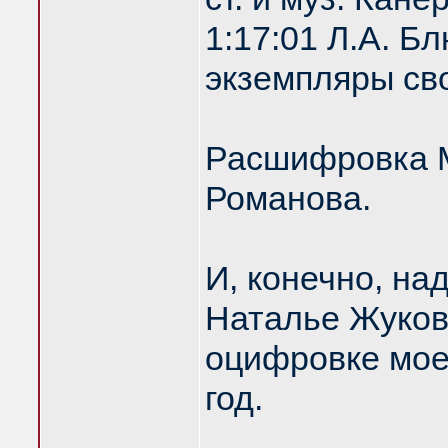
1:17:01 Л.А. 
экземпляры сво
Расшифровка М
Романова.
И, конечно, на
Наталье Жуков
оцифровке моег
год.