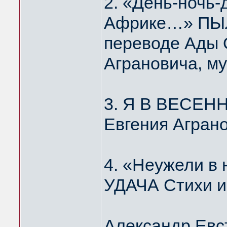
2. «День-ночь-
Африке…» ПЫЛ
переводе Ады 
Аграновича, м
3. Я В ВЕСЕН
Евгения Агран
4. «Неужели 
УДАЧА Стихи и
Александр Евс