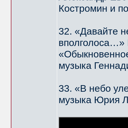
Костромин и п
32. «Давайте н
вполголоса…
«Обыкновенное
музыка Геннад
33. «В небо у
музыка Юрия 