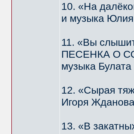
10. «На далё
и музыка Юлия
11. «Вы слышит
ПЕСЕНКА О С
музыка Булата
12. «Сырая тя
Игоря Жданова
13. «В закатн