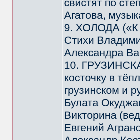
свистят по ст
Агатова, музык
9. ХОЛОДА («К
Стихи Владими
Александра Ва
10. ГРУЗИНСК
косточку в тё
грузинском и р
Булата Окуджа
Викторина (ве
Евгений Агран