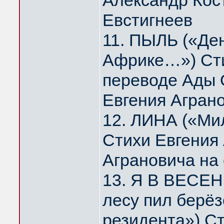
Александр Кос
Евстигнеев
11. ПЫЛЬ («Де
Африке…») Сти
переводе Ады 
Евгения Агран
12. ЛИНА («Мил
Стихи Евгения
Аграновича на
13. Я В ВЕСЕН
лесу пил берё
резидента») Ст