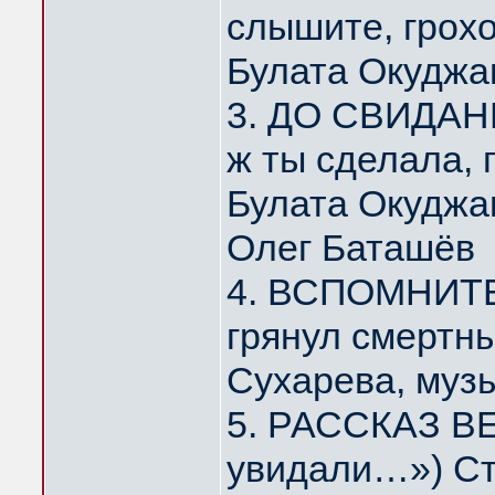
слышите, грох
Булата Окуджа
3. ДО СВИДАНИ
ж ты сделала,
Булата Окуджа
Олег Баташёв
4. ВСПОМНИТЕ,
грянул смертн
Сухарева, муз
5. РАССКАЗ ВЕ
увидали…») Ст