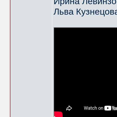
Ирина Левинзо
Льва Кузнецов