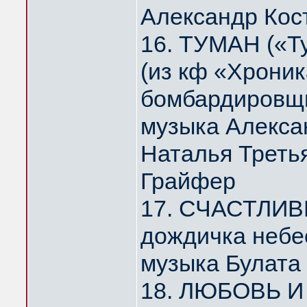
Александр Кос
16. ТУМАН («Т
(из кф «Хрони
бомбардировщи
музыка Алекса
Наталья Треть
Грайфер
17. СЧАСТЛИВ
дождичка небе
музыка Булата
18. ЛЮБОВЬ И 