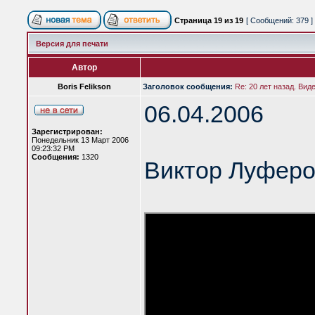
Страница
19
из
19
[ Сообщений: 379 ]
Версия для печати
Автор
Boris Felikson
Заголовок сообщения:
Re: 20 лет назад. Вид
06.04.2006
Зарегистрирован:
Понедельник 13 Март 2006
09:23:32 PM
Сообщения:
1320
Виктор Луферо