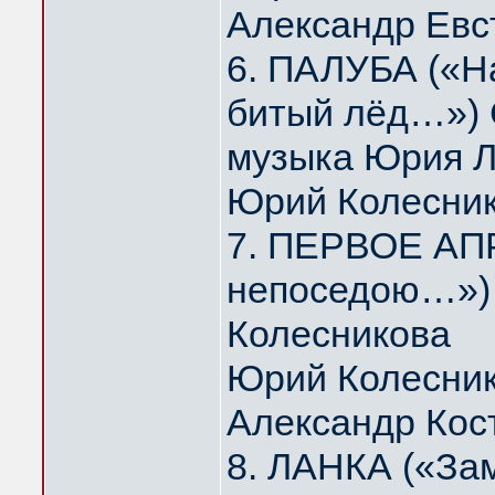
Александр Евс
6. ПАЛУБА («На
битый лёд…») 
музыка Юрия 
Юрий Колесни
7. ПЕРВОЕ АПР
непоседою…») 
Колесникова
Юрий Колесник
Александр Кос
8. ЛАНКА («За