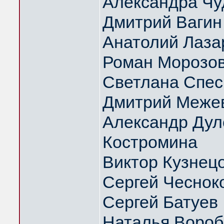
Александра Чу
Дмитрий Вагин
Анатолий Лаза
Роман Морозо
Светлана Спес
Дмитрий Меже
Александр Дуло
Костромина
Виктор Кузнец
Сергей Чеснок
Сергей Батуев
Наталья Вороб