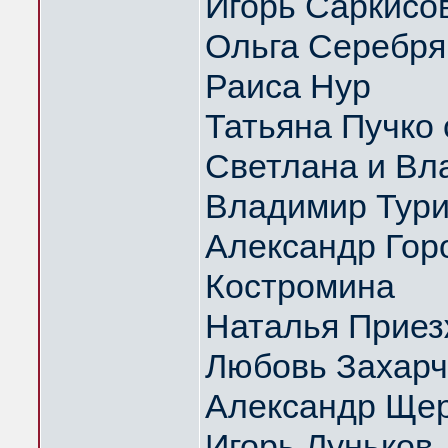
Игорь Саркисо
Ольга Серебрян
Раиса Нур
Татьяна Пучко 
Светлана и Вл
Владимир Тури
Александр Гор
Костромина
Наталья Приез
Любовь Захарч
Александр Щер
Игорь Луньков