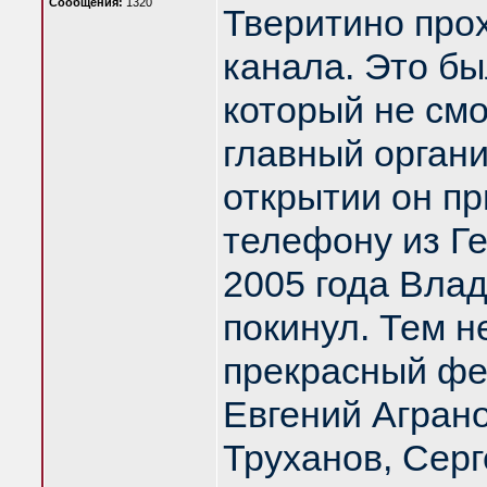
Сообщения:
1320
Тверитино про
канала. Это б
который не смо
главный орган
открытии он пр
телефону из Ге
2005 года Вла
покинул. Тем н
прекрасный фе
Евгений Агран
Труханов, Серг