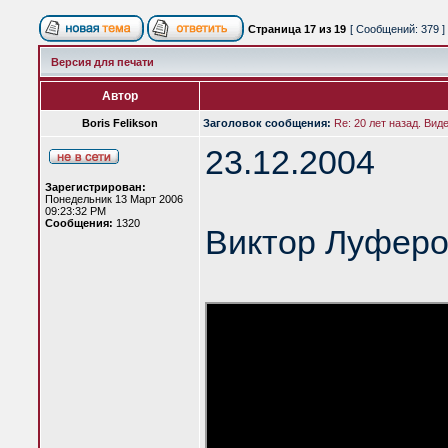
Страница
17
из
19
[ Сообщений: 379 ]
Версия для печати
Автор
Boris Felikson
Заголовок сообщения:
Re: 20 лет назад. Вид
23.12.2004
Зарегистрирован:
Понедельник 13 Март 2006
09:23:32 PM
Сообщения:
1320
Виктор Луферо