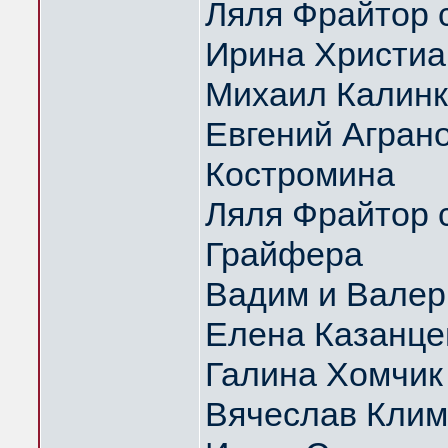
Ляля Фрайтор с
Ирина Христиа
Михаил Калин
Евгений Аграно
Костромина
Ляля Фрайтор с
Грайфера
Вадим и Вале
Елена Казанце
Галина Хомчик
Вячеслав Клим