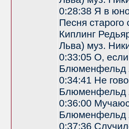
0:28:38 Я в юн
Песня старого 
Киплинг Редья
Льва) муз. Ник
0:33:05 О, есл
Блюменфельд 
0:34:41 Не гов
Блюменфельд 
0:36:00 Мучаю
Блюменфельд 
0:37:36 Случил