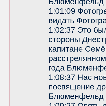
Блюменфельд 
1:01:09 Фотог
видать Фотогр
1:02:37 Это бы
стороны Днестр
капитане Семё
расстрелянном
года Блюменф
1:08:37 Нас но
посвящение др
Блюменфельд 
1:09:27 Опять 