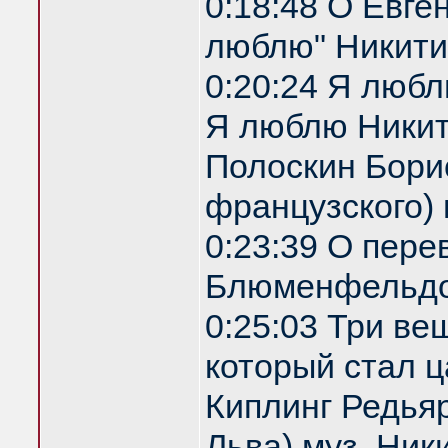
0:18:48 О Евге
люблю" Никити
0:20:24 Я любл
Я люблю Никити
Полоскин Бори
французского)
0:23:39 О пере
Блюменфельдо
0:25:03 Три ве
который стал ц
Киплинг Редья
Льва) муз. Ник