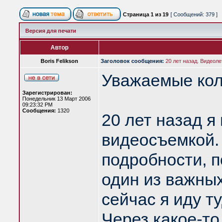
Страница
1
из
19
[ Сообщений: 379 ]
Версия для печати
Автор
Boris Felikson
Заголовок сообщения:
20 лет назад. Видеоле
Уважаемые кол
Зарегистрирован:
Понедельник 13 Март 2006
09:23:32 PM
Сообщения:
1320
20 лет назад я
видеосъемкой. 
подробности, п
один из важных
сейчас я иду т
Через какое-т