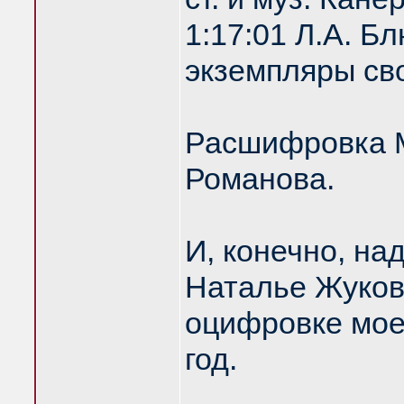
1:17:01 Л.А. 
экземпляры сво
Расшифровка М
Романова.
И, конечно, на
Наталье Жуков
оцифровке моег
год.