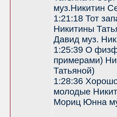
муз.Никитин С
1:21:18 Тот за
Никитины Татья
Давид муз. Ни
1:25:39 О физф
примерами) Ник
Татьяной)
1:28:36 Хорош
молодые Никити
Мориц Юнна му