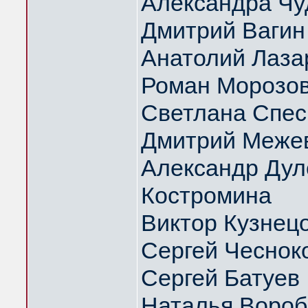
Александра Чу
Дмитрий Вагин
Анатолий Лаза
Роман Морозо
Светлана Спес
Дмитрий Меже
Александр Дуло
Костромина
Виктор Кузнец
Сергей Чеснок
Сергей Батуев
Наталья Вороб