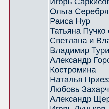
Игорь Саркисо
Ольга Серебрян
Раиса Нур
Татьяна Пучко 
Светлана и Вл
Владимир Тури
Александр Гор
Костромина
Наталья Приез
Любовь Захарч
Александр Щер
Игорь Луньков