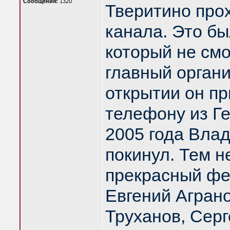
Сообщения:
1320
Тверитино про
канала. Это б
который не смо
главный орган
открытии он пр
телефону из Ге
2005 года Вла
покинул. Тем н
прекрасный фе
Евгений Агран
Труханов, Серг