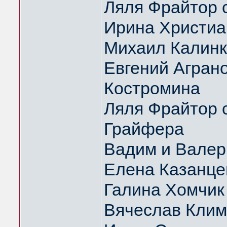
Ляля Фрайтор с
Ирина Христиа
Михаил Калин
Евгений Аграно
Костромина
Ляля Фрайтор с
Грайфера
Вадим и Вале
Елена Казанце
Галина Хомчик
Вячеслав Клим