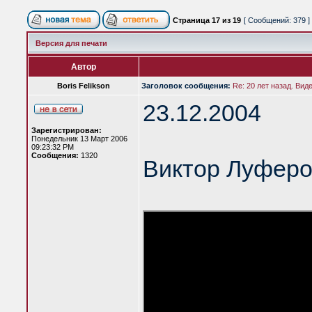
Страница
17
из
19
[ Сообщений: 379 ]
Версия для печати
Автор
Boris Felikson
Заголовок сообщения:
Re: 20 лет назад. Вид
23.12.2004
Зарегистрирован:
Понедельник 13 Март 2006
09:23:32 PM
Сообщения:
1320
Виктор Луферо