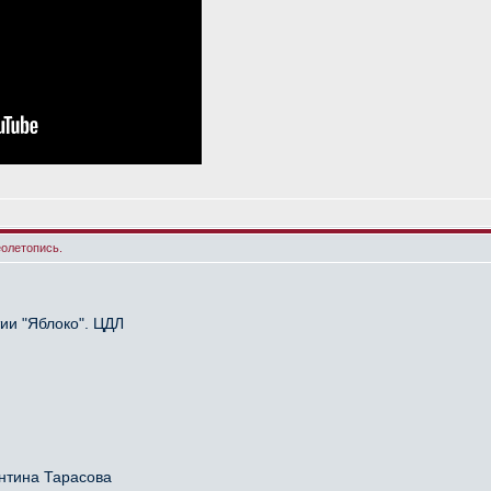
еолетопись.
ии "Яблоко". ЦДЛ
антина Тарасова