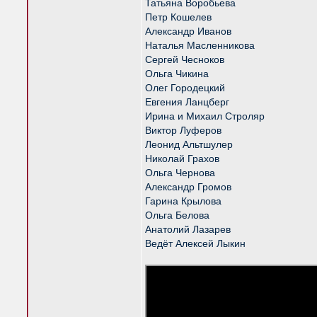
Татьяна Воробьева
Петр Кошелев
Александр Иванов
Наталья Масленникова
Сергей Чесноков
Ольга Чикина
Олег Городецкий
Евгения Ланцберг
Ирина и Михаил Строляр
Виктор Луферов
Леонид Альтшулер
Николай Грахов
Ольга Чернова
Александр Громов
Гарина Крылова
Ольга Белова
Анатолий Лазарев
Ведёт Алексей Лыкин