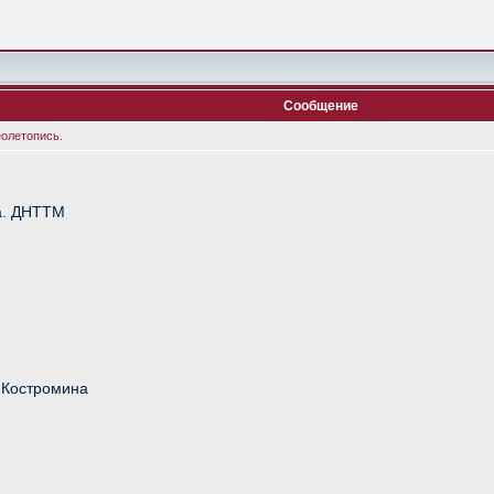
Сообщение
еолетопись.
а. ДНТТМ
а Костромина