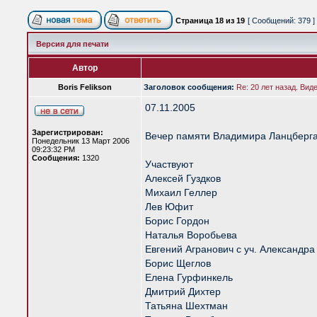
Страница
18
из
19
[ Сообщений: 379 ]
Версия для печати
Автор
Boris Felikson
Заголовок сообщения:
Re: 20 лет назад. Вид
07.11.2005
Зарегистрирован:
Вечер памяти Владимира Ланцберг
Понедельник 13 Март 2006
09:23:32 PM
Сообщения:
1320
Участвуют
Алексей Гуздков
Михаил Геллер
Лев Юфит
Борис Гордон
Наталья Воробьева
Евгений Агранович с уч. Александр
Борис Щеглов
Елена Гурфинкель
Дмитрий Дихтер
Татьяна Шехтман