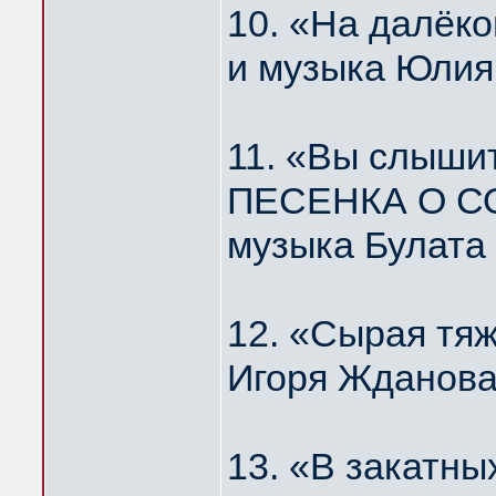
10. «На далё
и музыка Юлия
11. «Вы слышит
ПЕСЕНКА О С
музыка Булата
12. «Сырая тя
Игоря Жданова
13. «В закатн