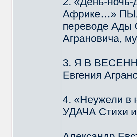
2. «День-ночь-
Африке…» ПЫЛ
переводе Ады 
Аграновича, м
3. Я В ВЕСЕН
Евгения Агран
4. «Неужели 
УДАЧА Стихи и
Александр Евс