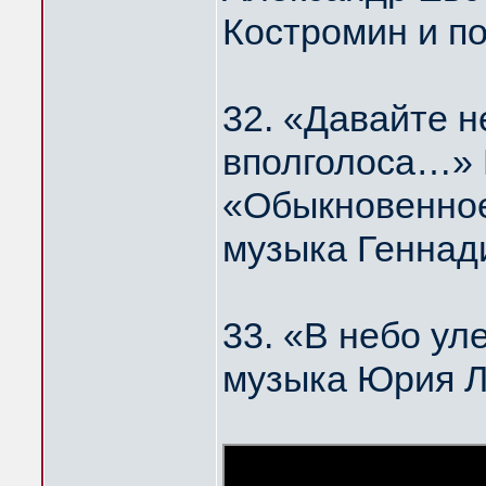
Костромин и п
32. «Давайте н
вполголоса…
«Обыкновенное
музыка Геннад
33. «В небо у
музыка Юрия 