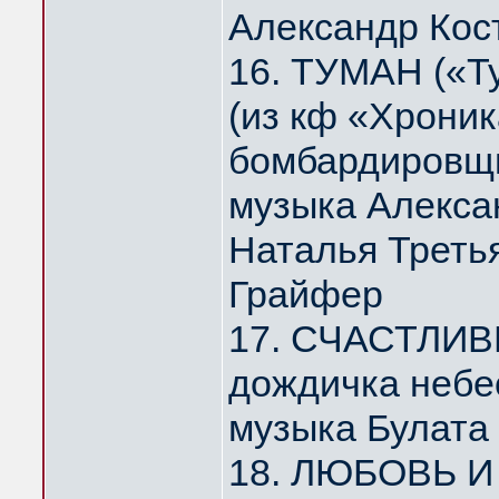
Александр Кос
16. ТУМАН («Т
(из кф «Хрони
бомбардировщи
музыка Алекса
Наталья Треть
Грайфер
17. СЧАСТЛИВ
дождичка небе
музыка Булата
18. ЛЮБОВЬ И 