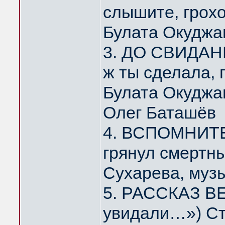
слышите, грох
Булата Окуджа
3. ДО СВИДАНИ
ж ты сделала,
Булата Окуджа
Олег Баташёв
4. ВСПОМНИТЕ,
грянул смертн
Сухарева, муз
5. РАССКАЗ ВЕ
увидали…») Ст