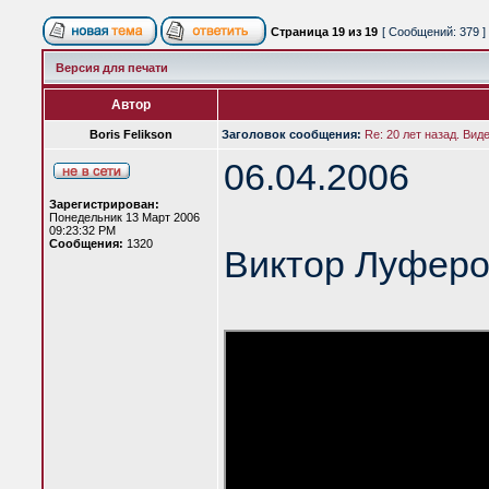
Страница
19
из
19
[ Сообщений: 379 ]
Версия для печати
Автор
Boris Felikson
Заголовок сообщения:
Re: 20 лет назад. Вид
06.04.2006
Зарегистрирован:
Понедельник 13 Март 2006
09:23:32 PM
Сообщения:
1320
Виктор Луферо