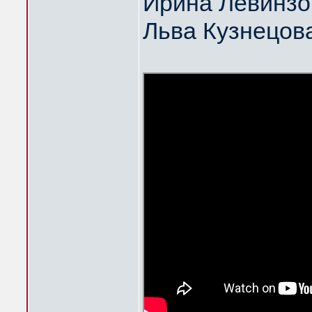
Ирина Левинзо
Льва Кузнецов