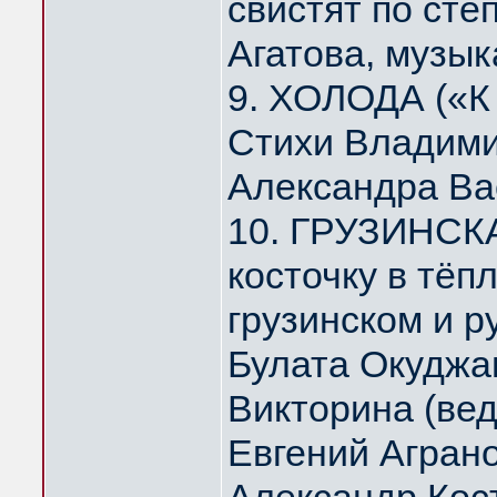
свистят по ст
Агатова, музык
9. ХОЛОДА («К
Стихи Владими
Александра Ва
10. ГРУЗИНСК
косточку в тё
грузинском и р
Булата Окуджа
Викторина (ве
Евгений Агран