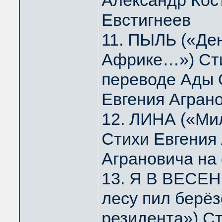
Александр Кос
Евстигнеев
11. ПЫЛЬ («Де
Африке…») Сти
переводе Ады 
Евгения Агран
12. ЛИНА («Мил
Стихи Евгения
Аграновича на
13. Я В ВЕСЕН
лесу пил берё
резидента») Ст