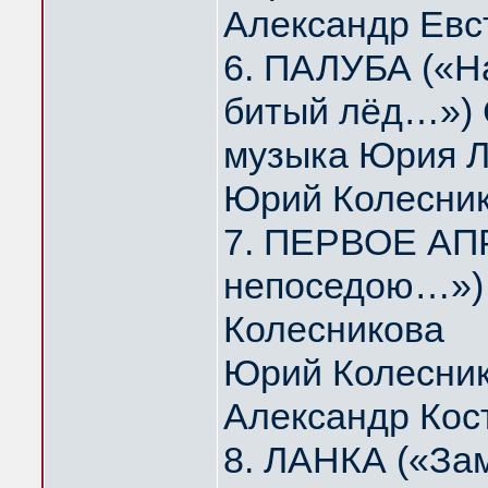
Александр Евс
6. ПАЛУБА («На
битый лёд…») 
музыка Юрия 
Юрий Колесни
7. ПЕРВОЕ АПР
непоседою…») 
Колесникова
Юрий Колесник
Александр Кос
8. ЛАНКА («За