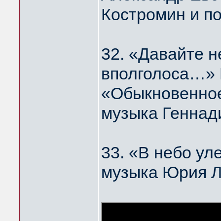
Костромин и п
32. «Давайте н
вполголоса…
«Обыкновенное
музыка Геннад
33. «В небо у
музыка Юрия 