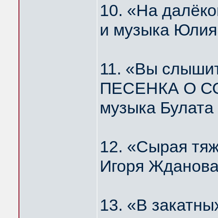
10. «На далё
и музыка Юлия
11. «Вы слышит
ПЕСЕНКА О С
музыка Булата
12. «Сырая тя
Игоря Жданова
13. «В закатн