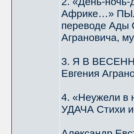
2. «День-ночь-
Африке…» ПЫЛ
переводе Ады 
Аграновича, м
3. Я В ВЕСЕН
Евгения Агран
4. «Неужели 
УДАЧА Стихи и
Александр Евс