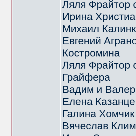
Ляля Фрайтор с
Ирина Христиа
Михаил Калин
Евгений Аграно
Костромина
Ляля Фрайтор с
Грайфера
Вадим и Вале
Елена Казанце
Галина Хомчик
Вячеслав Клим