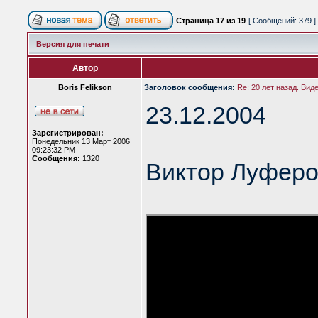
Страница
17
из
19
[ Сообщений: 379 ]
Версия для печати
Автор
Boris Felikson
Заголовок сообщения:
Re: 20 лет назад. Вид
23.12.2004
Зарегистрирован:
Понедельник 13 Март 2006
09:23:32 PM
Сообщения:
1320
Виктор Луферо