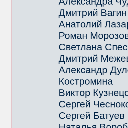
Александра Чу
Дмитрий Вагин
Анатолий Лаза
Роман Морозо
Светлана Спес
Дмитрий Меже
Александр Дуло
Костромина
Виктор Кузнец
Сергей Чеснок
Сергей Батуев
Наталья Вороб