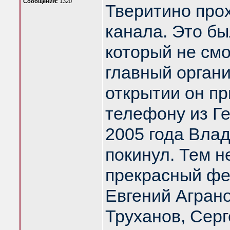
Сообщения:
1320
Тверитино про
канала. Это б
который не смо
главный орган
открытии он пр
телефону из Ге
2005 года Вла
покинул. Тем н
прекрасный фе
Евгений Агран
Труханов, Серг