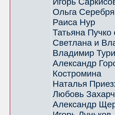
Игорь Саркисо
Ольга Серебрян
Раиса Нур
Татьяна Пучко 
Светлана и Вл
Владимир Тури
Александр Гор
Костромина
Наталья Приез
Любовь Захарч
Александр Щер
Игорь Луньков