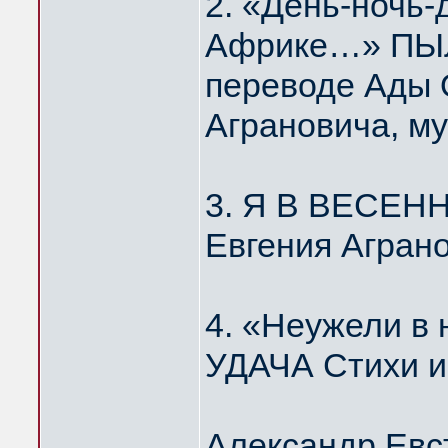
2. «День-ночь-
Африке…» ПЫЛ
переводе Ады 
Аграновича, м
3. Я В ВЕСЕН
Евгения Агран
4. «Неужели 
УДАЧА Стихи и
Александр Евс