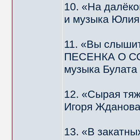
10. «На далё
и музыка Юлия
11. «Вы слышит
ПЕСЕНКА О С
музыка Булата
12. «Сырая тя
Игоря Жданова
13. «В закатн