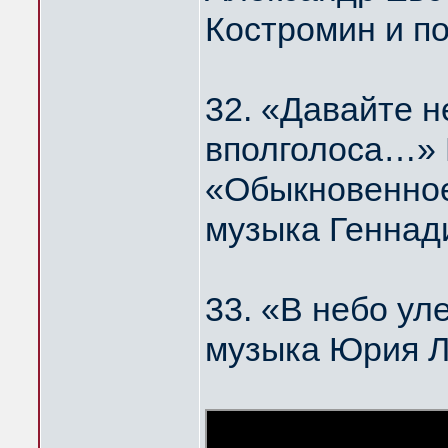
Костромин и п
32. «Давайте н
вполголоса…
«Обыкновенное
музыка Геннад
33. «В небо у
музыка Юрия 