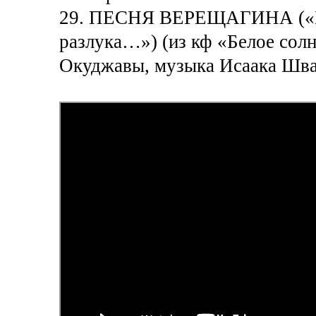
29. ПЕСНЯ ВЕРЕЩАГИНА («Ва
разлука…») (из кф «Белое сол
Окуджавы, музыка Исаака Шв