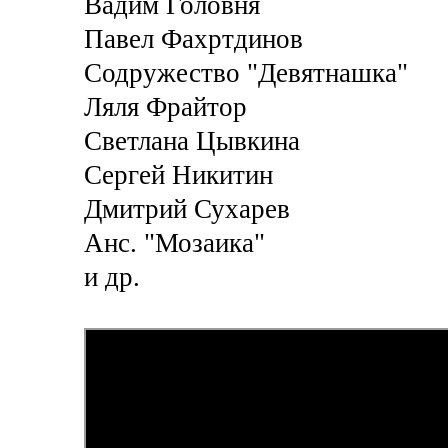
Вадим Головня
Павел Фахртдинов
Содружество "Девятнашка"
Ляля Фрайтор
Светлана Цывкина
Сергей Никитин
Дмитрий Сухарев
Анс. "Мозаика"
и др.