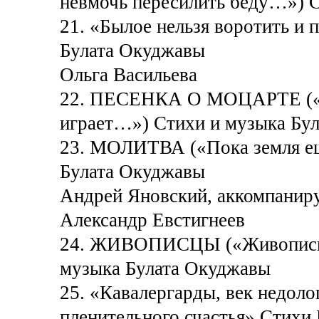
невмочь пересилить беду…») 
21. «Былое нельзя воротить и 
Булата Окуджавы
Ольга Васильева
22. ПЕСЕНКА О МОЦАРТЕ («Мо
играет…») Стихи и музыка Бу
23. МОЛИТВА («Пока земля ещ
Булата Окуджавы
Андрей Яновский, аккомпанир
Александр Евстигнеев
24. ЖИВОПИСЦЫ («Живописцы
музыка Булата Окуджавы
25. «Кавалергарды, век недол
пленительного счастья» Стихи