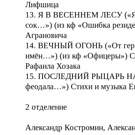
Лифшица
13. Я В ВЕСЕННЕМ ЛЕСУ («Я в
сок…») (из кф «Ошибка резиде
Аграновича
14. ВЕЧНЫЙ ОГОНЬ («От герое
имён…») (из кф «Офицеры») С
Рафаила Хозака
15. ПОСЛЕДНИЙ РЫЦАРЬ НА 
феодала…») Стихи и музыка Е
2 отделение
Александр Костромин, Алексан