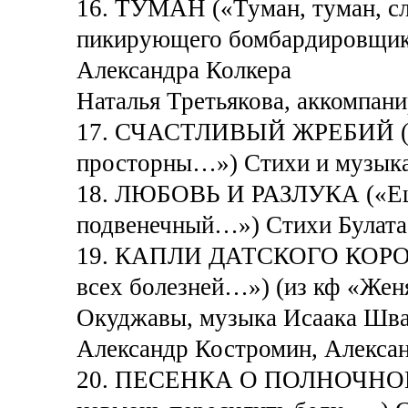
16. ТУМАН («Туман, туман, сл
пикирующего бомбардировщик
Александра Колкера
Наталья Третьякова, аккомпан
17. СЧАСТЛИВЫЙ ЖРЕБИЙ («П
просторны…») Стихи и музыка
18. ЛЮБОВЬ И РАЗЛУКА («Ещё
подвенечный…») Стихи Булата
19. КАПЛИ ДАТСКОГО КОРОЛЯ 
всех болезней…») (из кф «Жен
Окуджавы, музыка Исаака Шв
Александр Костромин, Алексан
20. ПЕСЕНКА О ПОЛНОЧНОМ