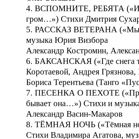
4. ВСПОМНИТЕ, РЕБЯТА («И к
гром…») Стихи Дмитрия Сухар
5. РАССКАЗ ВЕТЕРАНА («Мы э
музыка Юрия Визбора
Александр Костромин, Алексан
6. БАКСАНСКАЯ («Где снега 
Коротаевой, Андрея Грязнова,
Бориса Терентьева (Танго «Пус
7. ПЕСЕНКА О ПЕХОТЕ («Прост
бывает она…») Стихи и музык
Александр Васин-Макаров
8. ТЁМНАЯ НОЧЬ («Тёмная ноч
Стихи Владимира Агатова, му