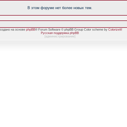
В этом форуме нет более новых тем.
оздано на основе
phpBB
® Forum Software © phpBB Group Color scheme by
ColorizeIt!
Русская поддержка phpBB
[
администрирование
]