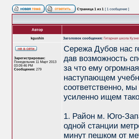
Страница
1
из
1
[ 1 сообщение ]
Автор
kgushin
Заголовок сообщения:
Гитарная школа Кузн
Сережа Дубов нас г
дав возможность сп
Зарегистрирован:
Понедельник 11 Март 2013
за что ему огромная
03:09:46 PM
Сообщения:
279
наступающем учебно
соответственно, мы
усиленно ищем тако
1. Район м. Юго-Зап
одной станции метро
минут пешком от ме