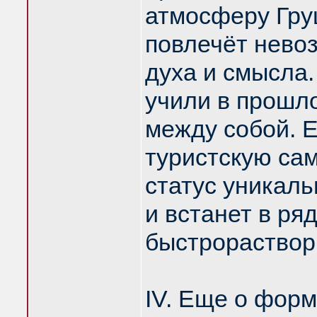
атмосферу Гру
повлечёт нево
духа и смысла.
учили в прошл
между собой. 
туристскую сам
статус уникаль
и встанет в ря
быстрораствори
IV. Еще о фор