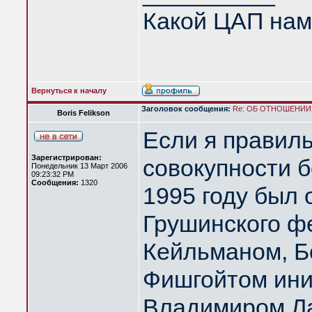
Какой ЦАП нам
Вернуться к началу
Заголовок сообщения:
Re: ОБ ОТНОШЕНИИ
Boris Felikson
Если я правил
Зарегистрирован:
совокупности б
Понедельник 13 Март 2006
09:23:32 PM
Сообщения:
1320
1995 году был
Грушинского ф
Кейльманом, Б
Фишгойтом иниц
Владимиром Ла