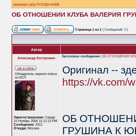
viewtopic.php?f=52&t=4488
ОБ ОТНОШЕНИИ КЛУБА ВАЛЕРИЯ ГР
Страница
1
из
1
[ Сообщений: 2 ]
Автор
Заголовок сообщения:
ОБ ОТНОШЕНИИ КЛУ
Александр Костромин
Оригинал -- зде
Обладатель черного пояса
по КСП
https://vk.com
ОБ ОТНОШЕНИ
Зарегистрирован:
Среда
15 Ноябрь 2006 11:12:13 PM
Сообщения:
3312
ГРУШИНА К 
Откуда:
Москва