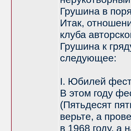
Грушина в поря
Итак, отношен
клуба авторск
Грушина к гря
следующее:
I. Юбилей фес
В этом году ф
(Пятьдесят пять
верьте, а прове
в 1968 году, а 