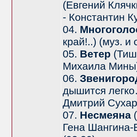
(Евгений Клячк
- Константин К
04.
Многоголо
край!..) (муз. 
05.
Ветер
(Тише
Михаила Мины)
06.
Звенигоро
дышится легко
Дмитрий Сухаре
07.
Несмеяна
(
Гена Шангина-Б