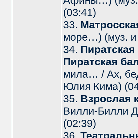
Афины…) (муз.
(03:41)
33.
Матросска
море…) (муз. и
34.
Пиратская
Пиратская ба
мила… / Ах, бе
Юлия Кима) (04
35.
Взрослая 
Вилли-Билли Дж
(02:39)
36.
Театральн