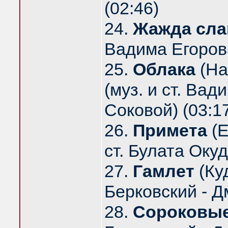
(02:46)
24.
Жажда сл
Вадима Егоров
25.
Облака
(На
(муз. и ст. Ва
Соковой) (03:1
26.
Примета
(Е
ст. Булата Оку
27.
Гамлет
(Ку
Берковский - Д
28.
Сороковые