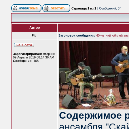
Страница
1
из
1
[ Сообщений: 3 ]
Автор
Pit_
Заголовок сообщения:
40-летний юбилей анс
Зарегистрирован:
Вторник
09 Апрель 2019 08:14:36 AM
Сообщения:
168
Содержимое р
ансамбля "Скай