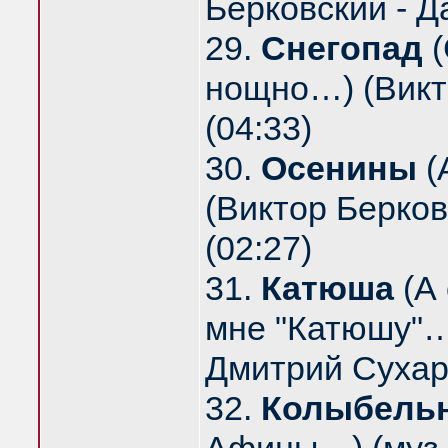
Берковский - Д
29.
Снегопад
(
нощно…) (Викт
(04:33)
30.
Осенины
(
(Виктор Берков
(02:27)
31.
Катюша
(А 
мне "Катюшу"…)
Дмитрий Сухаре
32.
Колыбель