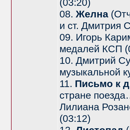
(03:20)
08.
Желна
(Отч
и ст. Дмитрия 
09. Игорь Кар
медалей КСП (
10. Дмитрий С
музыкальной к
11.
Письмо к д
стране поезда
Лилиана Розан
(03:12)