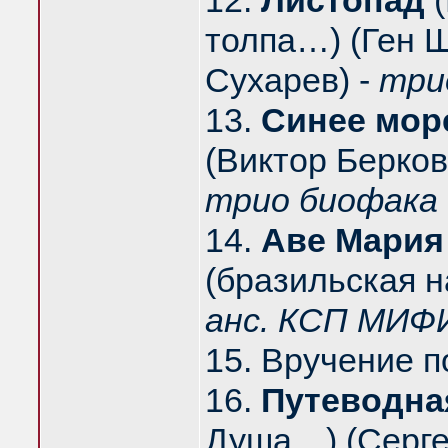
12.
Листопад
(
толпа…) (Ген 
Сухарев) -
три
13.
Синее мор
(Виктор Берков
трио биофака
14.
Аве Мария
(бразильская н
анс. КСП МИФ
15. Вручение 
16.
Путеводна
Душа…) (Серге