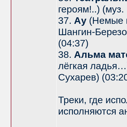
героям!..) (муз.
37.
Ау
(Немые в
Шангин-Березо
(04:37)
38.
Альма мат
лёгкая ладья…)
Сухарев) (03:2
Треки, где исп
исполняются а