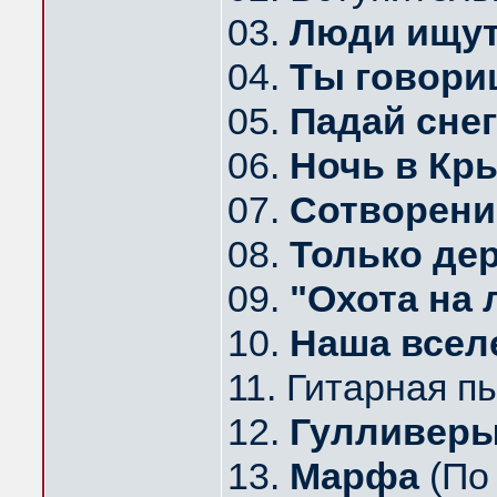
03.
Люди ищут
04.
Ты говор
05.
Падай снег
06.
Ночь в Кр
07.
Сотворени
08.
Только де
09.
"Охота на 
10.
Наша всел
11. Гитарная п
12.
Гулливер
13.
Марфа
(По 