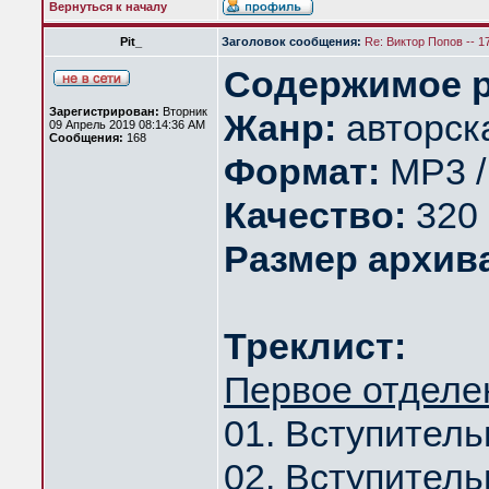
Вернуться к началу
Pit_
Заголовок сообщения:
Re: Виктор Попов -- 1
Содержимое р
Зарегистрирован:
Вторник
Жанр:
авторск
09 Апрель 2019 08:14:36 AM
Сообщения:
168
Формат:
MP3 
Качество:
320 
Размер архив
Треклист:
Первое отделе
01. Вступитель
02. Вступитель