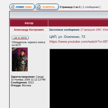
Страница
1
из
1
[ 1 сообщение ]
Автор
Александр Костромин
Заголовок сообщения:
27 февраля 1997. Юб
ЦАП, ул. Осипенко, 73
https://www.youtube.com/watch?v=X
Обладатель черного пояса
по КСП
Зарегистрирован:
Среда
15 Ноябрь 2006 11:12:13 PM
Сообщения:
3312
Откуда:
Москва