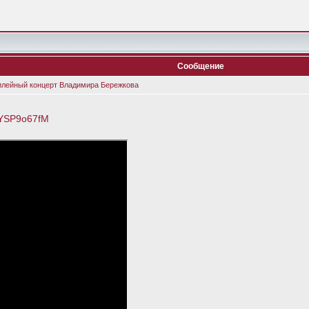
Сообщение
илейный концерт Владимира Бережкова
0YSP9o67fM