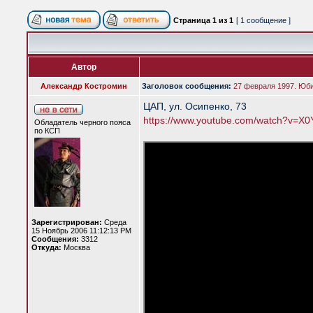
Страница
1
из
1
[ 1 сообщение ]
Автор
Александр Костромин
Заголовок сообщения:
27 февраля 1997. Юб
ЦАП, ул. Осипенко, 73
https://www.youtube.com/watch?v=X
Обладатель черного пояса
по КСП
Зарегистрирован:
Среда
15 Ноябрь 2006 11:12:13 PM
Сообщения:
3312
Откуда:
Москва