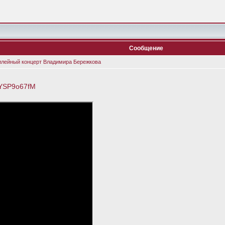
Сообщение
илейный концерт Владимира Бережкова
0YSP9o67fM