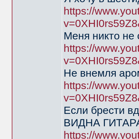
https://www.yo
v=0XHI0rs59Z8
Меня никто не
https://www.yo
v=0XHI0rs59Z8
Не внемля аро
https://www.yo
v=0XHI0rs59Z8
Если брести в
ВИДНА ГИТАР
https://www.yo