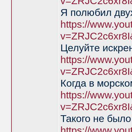
v=ZRJC2c6xr8I
Я полюбил дву
https://www.yo
v=ZRJC2c6xr8I
Целуйте искре
https://www.yo
v=ZRJC2c6xr8I
Когда в морско
https://www.yo
v=ZRJC2c6xr8I
Такого не был
https://www.yo