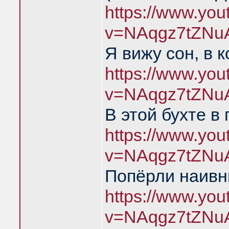
https://www.yo
v=NAqgz7tZNu
Я вижу сон, в 
https://www.yo
v=NAqgz7tZNu
В этой бухте в
https://www.yo
v=NAqgz7tZNu
Попёрли наивн
https://www.yo
v=NAqgz7tZNu