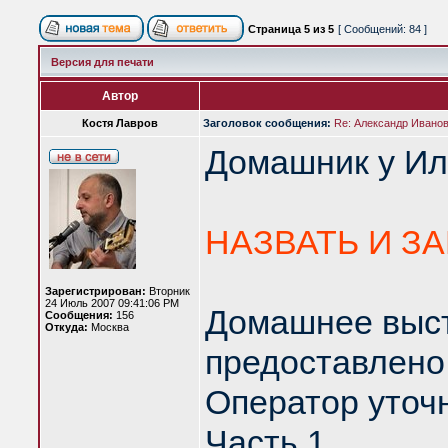
Страница
5
из
5
[ Сообщений: 84 ]
Версия для печати
Автор
Костя Лавров
Заголовок сообщения:
Re: Александр Иванов 
Домашник у Иль
НАЗВАТЬ И З
Зарегистрирован:
Вторник
24 Июль 2007 09:41:06 PM
Домашнее выст
Сообщения:
156
Откуда:
Москва
предоставлено
Оператор уточн
Часть 1