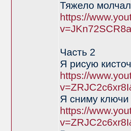
Тяжело молчал
https://www.yo
v=JKn72SCR8a
Часть 2
Я рисую кисточ
https://www.yo
v=ZRJC2c6xr8I
Я сниму ключи 
https://www.yo
v=ZRJC2c6xr8I