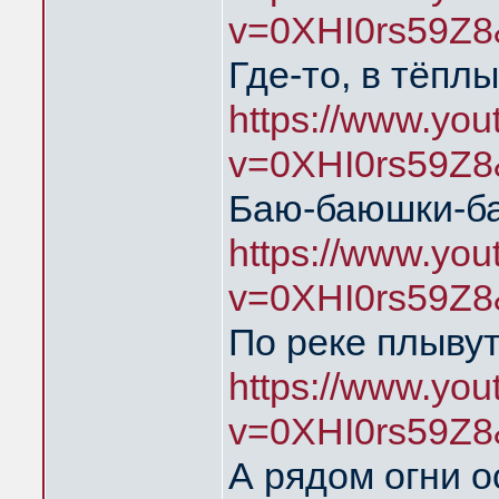
v=0XHI0rs59Z8
Где-то, в тёпл
https://www.yo
v=0XHI0rs59Z8
Баю-баюшки-б
https://www.yo
v=0XHI0rs59Z8
По реке плыву
https://www.yo
v=0XHI0rs59Z8
А рядом огни о