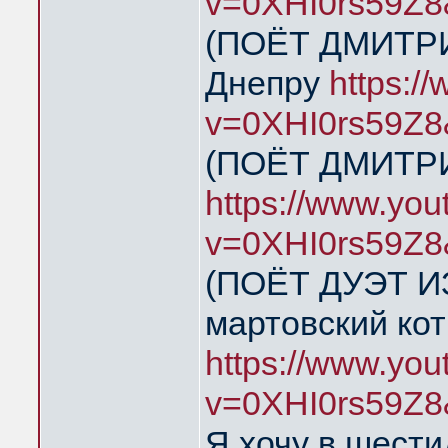
v=0XHI0rs59Z8
(ПОЁТ ДМИТРИ
Днепру
https:/
v=0XHI0rs59Z8
(ПОЁТ ДМИТРИ
https://www.yo
v=0XHI0rs59Z8
(ПОЁТ ДУЭТ И
мартовский кот
https://www.yo
v=0XHI0rs59Z8
Я хочу в шест