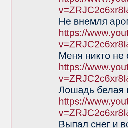
v=ZRJC2c6xr8I
Не внемля аро
https://www.yo
v=ZRJC2c6xr8I
Меня никто не
https://www.yo
v=ZRJC2c6xr8I
Лошадь белая 
https://www.yo
v=ZRJC2c6xr8I
Выпал снег и 