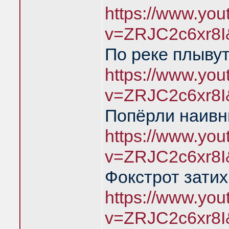
https://www.yo
v=ZRJC2c6xr8I
По реке плыву
https://www.yo
v=ZRJC2c6xr8I
Попёрли наивн
https://www.yo
v=ZRJC2c6xr8I
Фокстрот затих
https://www.yo
v=ZRJC2c6xr8I