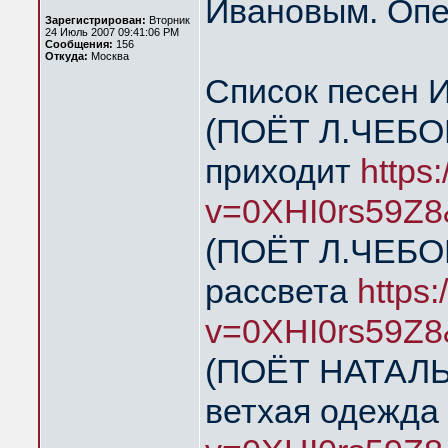
Ивановым. Опе
Зарегистрирован:
Вторник
24 Июль 2007 09:41:06 PM
Сообщения:
156
Откуда:
Москва
Список песен 
(ПОЁТ Л.ЧЕБОК
приходит
https
v=0XHI0rs59Z8
(ПОЁТ Л.ЧЕБОК
рассвета
https
v=0XHI0rs59Z8
(ПОЁТ НАТАЛЬЯ
ветхая одежда