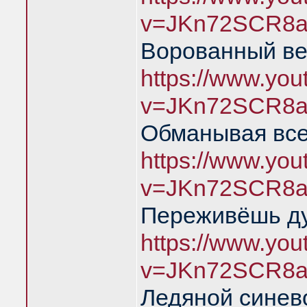
v=JKn72SCR8a
Ворованный ве
https://www.yo
v=JKn72SCR8a
Обманывая все
https://www.yo
v=JKn72SCR8a
Переживёшь д
https://www.yo
v=JKn72SCR8a
Ледяной синев