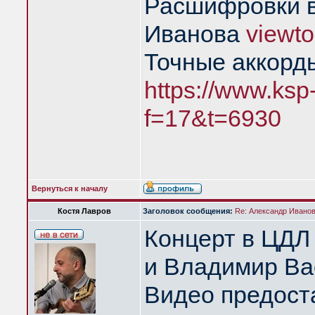
Расшифровки в
Иванова
viewt
Точные аккорд
https://www.ksp
f=17&t=6930
Вернуться к началу
Костя Лавров
Заголовок сообщения:
Re: Александр Иванов 
Концерт в ЦДЛ
и Владимир Ва
Видео предост