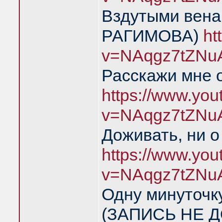
Вздутыми вен
РАГИМОВА)
ht
v=NAqgz7tZNu
Расскажи мне 
https://www.yo
v=NAqgz7tZNu
Доживать, ни о
https://www.yo
v=NAqgz7tZNu
Одну минуточку
(ЗАПИСЬ НЕ Д