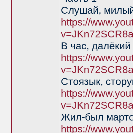
Слушай, милый
https://www.yo
v=JKn72SCR8a
В час, далёкий
https://www.yo
v=JKn72SCR8a
Стоязык, стору
https://www.yo
v=JKn72SCR8a
Жил-был марто
https://www.yo