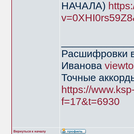
НАЧАЛА)
https
v=0XHI0rs59Z8
____________
Расшифровки в
Иванова
viewt
Точные аккорд
https://www.ksp
f=17&t=6930
Вернуться к началу