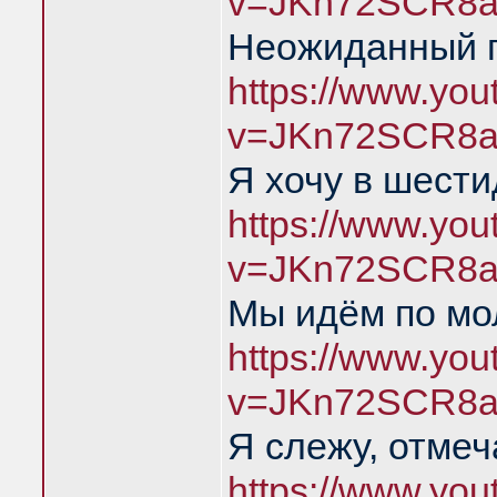
v=JKn72SCR8a
Неожиданный п
https://www.yo
v=JKn72SCR8a
Я хочу в шест
https://www.yo
v=JKn72SCR8a
Мы идём по мо
https://www.yo
v=JKn72SCR8a
Я слежу, отме
https://www.yo