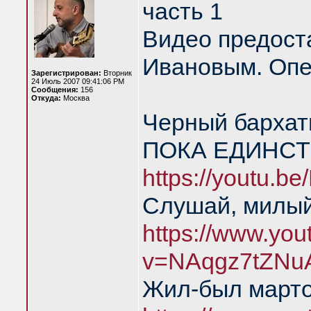
часть 1
Видео предост
Ивановым. Опе
Зарегистрирован:
Вторник
24 Июль 2007 09:41:06 PM
Сообщения:
156
Откуда:
Москва
Черный барха
ПОКА ЕДИНСТ
https://youtu.
Слушай, милый
https://www.yo
v=NAqgz7tZNu
Жил-был марто