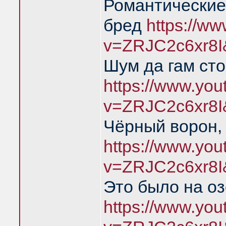
Романтические
бред
https://w
v=ZRJC2c6xr8I
Шум да гам ст
https://www.yo
v=ZRJC2c6xr8I
Чёрный ворон,
https://www.yo
v=ZRJC2c6xr8I
Это было на о
https://www.yo