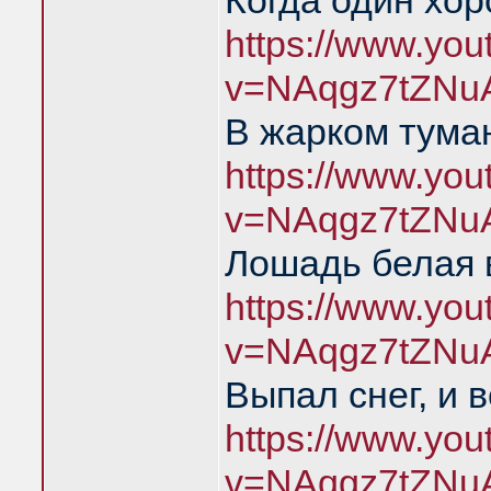
Когда один хо
https://www.yo
v=NAqgz7tZNu
В жарком тума
https://www.yo
v=NAqgz7tZNu
Лошадь белая 
https://www.yo
v=NAqgz7tZNu
Выпал снег, и 
https://www.yo
v=NAqgz7tZNu