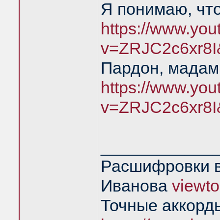
Я понимаю, чт
https://www.yo
v=ZRJC2c6xr8I
Пардон, мадам,
https://www.yo
v=ZRJC2c6xr8I
____________
Расшифровки в
Иванова
viewt
Точные аккорд