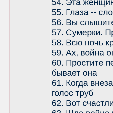
54. Эта женщин
55. Глаза -- сл
56. Вы слышите
57. Сумерки. П
58. Всю ночь к
59. Ах, война 
60. Простите п
бывает она
61. Когда внез
голос труб
62. Вот счастл