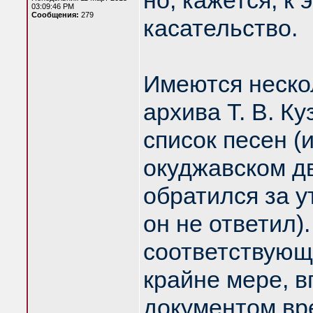
но, кажется, к
03:09:46 PM
Сообщения:
279
касательство.
Имеются неско
архива Т. В. Ку
список песен (
окуджавском дв
обратился за у
он не ответил)
соответствующа
крайне мере, в
документом вре