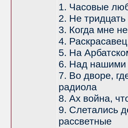
1. Часовые лю
2. Не тридцать 
3. Когда мне н
4. Раскрасавец
5. На Арбатско
6. Над нашими
7. Во дворе, г
радиола
8. Ах война, ч
9. Слетались д
рассветные