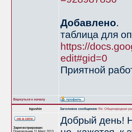
Добавлено
.
таблица для о
https://docs.goo
edit#gid=0
Приятной рабо
Вернуться к началу
kgushin
Заголовок сообщения:
Re: Общенародная р
Добрый день! Н
Зарегистрирован:
Понедельник 11 Март 2013