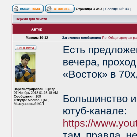
Страница
3
из
3
[ Сообщений: 43 ]
Версия для печати
Автор
Максим 10-12
Заголовок сообщения:
Re: Общенародная р
Есть предложе
вечера, прохо
«Восток» в 70х,
Зарегистрирован:
Среда
07 Ноябрь 2018 01:16:18 AM
Большинство из
Сообщения:
109
Откуда:
Москва, ЦАП,
Межвузовский КСП
ютуб-канале:
https://www.you
там, правда, н