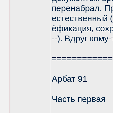
перенабрал. П
естественный (
ёфикация, сохр
--). Вдруг ком
============
Арбат 91
Часть первая