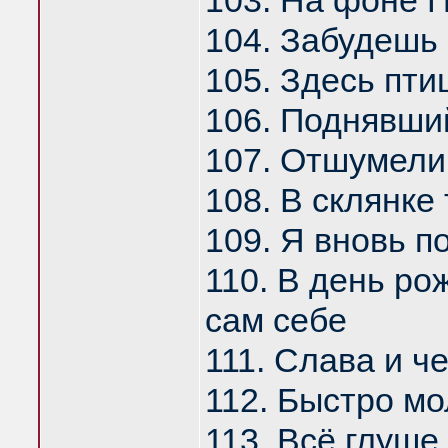
103. На фоне 
104. Забудешь
105. Здесь пти
106. Поднявши
107. Отшумели
108. В склянке
109. Я вновь п
110. В день ро
сам себе
111. Слава и ч
112. Быстро м
113. Всё глуше