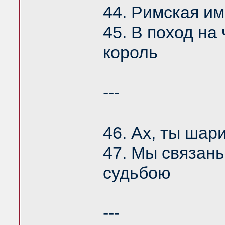
44. Римская и
45. В поход на
король
---
46. Ах, ты шар
47. Мы связаны
судьбою
---