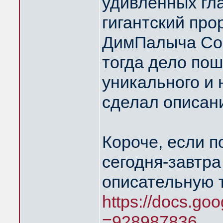
удивлённых гл
гигантский про
ДимПалыча Соко
тогда дело пош
уникального и 
сделал описани
Короче, если п
сегодня-завтра
описательную 
https://docs.goo
=928987836