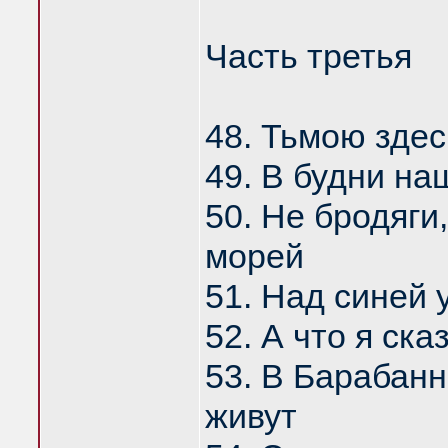
Часть третья
48. Тьмою зде
49. В будни на
50. Не бродяги
морей
51. Над синей 
52. А что я ск
53. В Барабан
живут