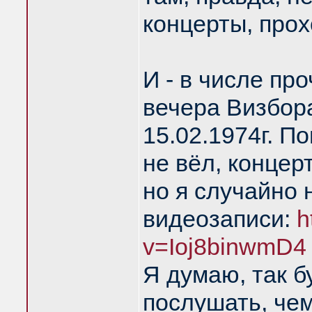
концерты, про
И - в числе пр
вечера Визбора
15.02.1974г. П
не вёл, концер
но я случайно 
видеозаписи:
h
v=Ioj8binwmD4
Я думаю, так б
послушать, чем