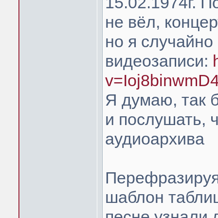
15.02.1974г. 
не вёл, конце
но я случайно 
видеозаписи:
v=Ioj8binwmD
Я думаю, так 
и послушать, ч
аудиоархива
Перефразируя
шаблон таблиц
песне узнали