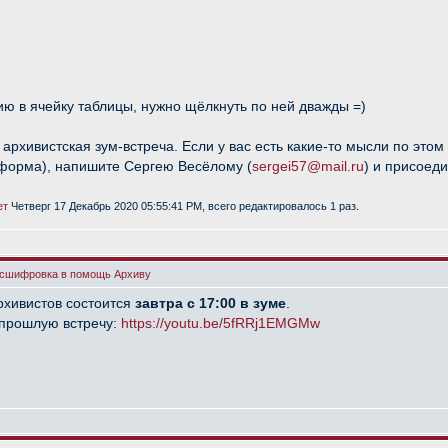
ю в ячейку таблицы, нужно щёлкнуть по ней дважды =)
рхивистская зум-встреча. Если у вас есть какие-то мысли по это
форма), напишите Сергею Весёлому (
sergei57@mail.ru
) и присоед
ет
Четверг 17 Декабрь 2020 05:55:41 PM, всего редактировалось 1 раз.
асшифровка в помощь Архиву
рхивистов состоится
завтра с 17:00 в зуме
.
 прошлую встречу:
https://youtu.be/5fRRj1EMGMw