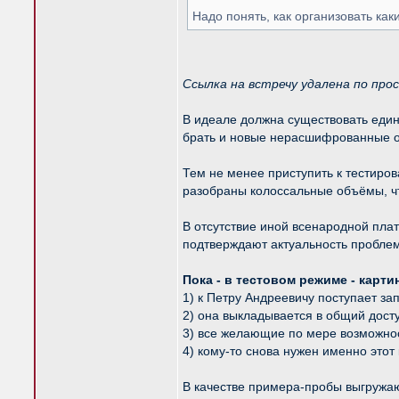
Надо понять, как организовать ка
Ссылка на встречу удалена по про
В идеале должна существовать едина
брать и новые нерасшифрованные оц
Тем не менее приступить к тестиро
разобраны колоссальные объёмы, ч
В отсутствие иной всенародной пла
подтверждают актуальность пробле
Пока - в тестовом режиме - карт
1) к Петру Андреевичу поступает за
2) она выкладывается в общий дост
3) все желающие по мере возможнос
4) кому-то снова нужен именно этот 
В качестве примера-пробы выгружаю