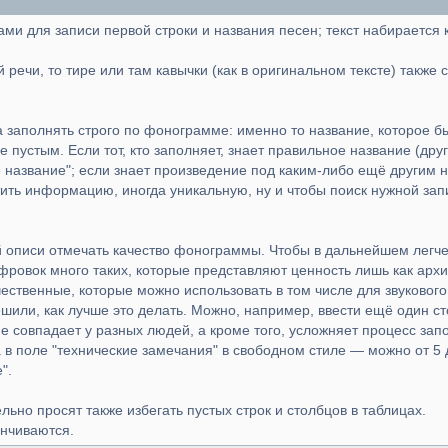
ами для записи первой строки и названия песен; текст набирается к
 речи, то тире или там кавычки (как в оригинальном тексте) также
а заполнять строго по фонограмме: именно то название, которое 
 пустым. Если тот, кто заполняет, знает правильное название (дру
название"; если знает произведение под каким-либо ещё другим н
тить информацию, иногда уникальную, ну и чтобы поиск нужной зап
й описи отмечать качество фонограммы. Чтобы в дальнейшем легче
фровок много таких, которые представляют ценность лишь как архи
ачественные, которые можно использовать в том числе для звуково
ешили, как лучше это делать. Можно, например, ввести ещё один ст
не совпадает у разных людей, а кроме того, усложняет процесс зап
 в поле "технические замечания" в свободном стиле — можно от 5 
".
ьно просят также избегать пустых строк и столбцов в таблицах.
анчиваются.