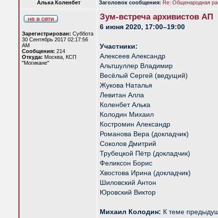
Алька Коленбет
Заголовок сообщения:
Re: Общенародная р
Зум-встреча архивистов АП
6 июня 2020, 17:00–19:00
Зарегистрирован:
Суббота
30 Сентябрь 2017 02:17:56
AM
Участники:
Сообщения:
214
Алексеев Александр
Откуда:
Москва, КСП
"Могикане"
Альтшуллер Владимир
Весёлый Сергей (ведущий)
Жукова Наталья
Левитан Алла
Коленбет Алька
Колодин Михаил
Костромин Александр
Романова Вера (докладчик)
Соколов Дмитрий
Трубецкой Пётр (докладчик)
Феликсон Борис
Хвостова Ирина (докладчик)
Шиловский Антон
Юровский Виктор
Михаил Колодин:
К теме предыдуще