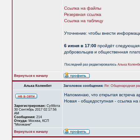
Ссылка на файлы
Резервная ссылка
Ссылка на таблицу
Уточнение: чтобы внести информаци
6 июня в 17:00
пройдёт следующая а
добровольцев и общественная плат
Последний раз редактировалось
Алька Коленб
Вернуться к началу
Алька Коленбет
Заголовок сообщения:
Re: Общенародная р
Напоминаю, что открытая встреча а
Новая - общедоступная - ссылка на
Зарегистрирован:
Суббота
30 Сентябрь 2017 02:17:56
AM
Сообщения:
214
Откуда:
Москва, КСП
"Могикане"
Вернуться к началу