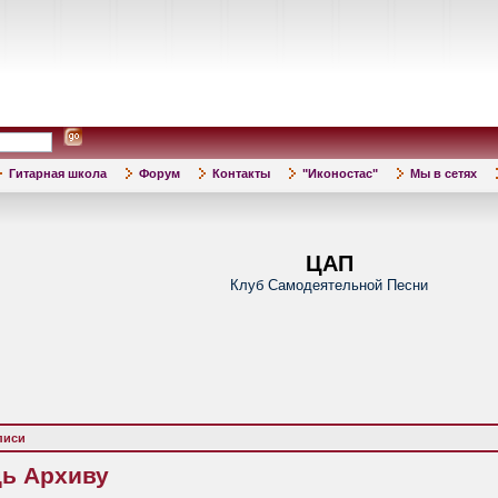
Гитарная школа
Форум
Контакты
"Иконостас"
Мы в сетях
ЦАП
Клуб Самодеятельной Песни
писи
ь Архиву