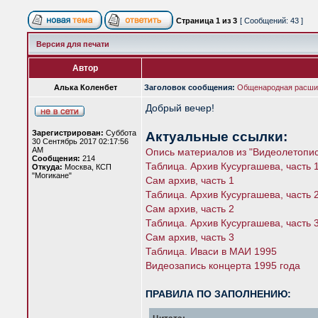
Страница
1
из
3
[ Сообщений: 43 ]
Версия для печати
Автор
Алька Коленбет
Заголовок сообщения:
Общенародная расши
Добрый вечер!
Зарегистрирован:
Суббота
Актуальные ссылки:
30 Сентябрь 2017 02:17:56
AM
Опись материалов из "Видеолетопи
Сообщения:
214
Таблица. Архив Кусургашева, часть 
Откуда:
Москва, КСП
"Могикане"
Сам архив, часть 1
Таблица. Архив Кусургашева, часть 
Сам архив, часть 2
Таблица. Архив Кусургашева, часть 
Сам архив, часть 3
Таблица. Иваси в МАИ 1995
Видеозапись концерта 1995 года
ПРАВИЛА ПО ЗАПОЛНЕНИЮ: