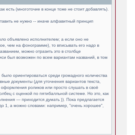
ак есть (многоточие в конце тоже не стоит добавлять).
 ставить не нужно -- иначе алфавитный принцип
было объявлено исполнителем; а если оно не
гое, чем на фонограмме), то вписывать его надо в
азванием, можно отразить это в столбце
иси был возможен по всем вариантам названий, в том
 было ориентироваться среди громадного количества
вные документы (для уточнения вариантов текста,
го оформления роликов или просто слушать в своё
олбец с оценкой по пятибалльной системе. Но это, как
олнения — приходится думать )). Пока предлагается
до 1, а можно словами: например, "очень хорошее",