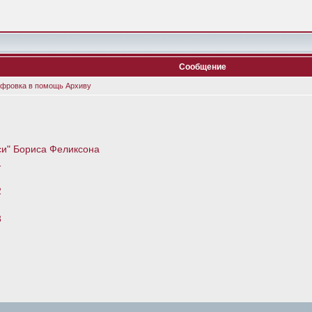
Сообщение
фровка в помощь Архиву
си" Бориса Феликсона
1
2
3