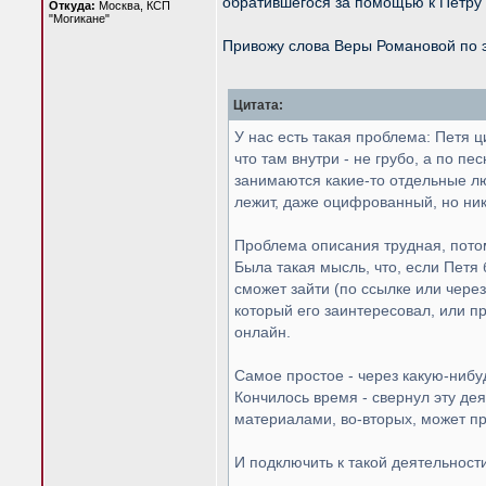
обратившегося за помощью к Петру 
Откуда:
Москва, КСП
"Могикане"
Привожу слова Веры Романовой по э
Цитата:
У нас есть такая проблема: Петя 
что там внутри - не грубо, а по пе
занимаются какие-то отдельные лю
лежит, даже оцифрованный, но никт
Проблема описания трудная, потом
Была такая мысль, что, если Петя
сможет зайти (по ссылке или через
который его заинтересовал, или п
онлайн.
Самое простое - через какую-нибу
Кончилось время - свернул эту дея
материалами, во-вторых, может пр
И подключить к такой деятельност