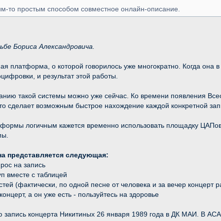
ким-то простым способом совместное онлайн-описание.
сьбе Бориса Александровича.
я платформа, о которой говорилось уже многократно. Когда она в т
ифровки, и результат этой работы.
ванию такой системы можно уже сейчас. Ко времени появления Все
то сделает возможным быстрое нахождение каждой конкретной зап
тформы логичным кажется временно использовать площадку ЦАПов
мы.
ина представляется следующая:
прос на запись
уп вместе с таблицей
тей (фактически, по одной песне от человека и за вечер концерт
концерт, а он уже есть - пользуйтесь на здоровье
 запись концерта Никитиных 26 января 1989 года в ДК МАИ. В АСА