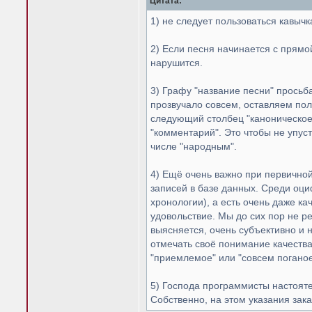
Цитата:
1) не следует пользоваться кавычк
2) Если песня начинается с прямой
нарушится.
3) Графу "название песни" просьб
прозвучало совсем, оставляем поле
следующий столбец "каноническое 
"комментарий". Это чтобы не упус
числе "народным".
4) Ещё очень важно при первично
записей в базе данных. Среди оци
хронологии), а есть очень даже к
удовольствие. Мы до сих пор не р
выясняется, очень субъективно и 
отмечать своё понимание качества
"приемлемое" или "совсем поганое
5) Господа программисты настоятел
Собственно, на этом указания зак