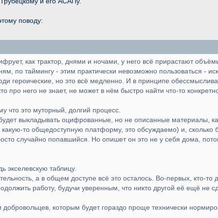
Трубецкому и его АСАПу.
тому поводу:
цифрует, как трактор, днями и ночами, у него всё прирастают объё
сням, по таймингу - этим практически невозможно пользоваться - ис
ди героические, но это всё медленно. И в принципе обессмыслива
о про него не знает, не может в нём быстро найти что-то конкретн
у что это муторный, долгий процесс.
 будет выкладывать оцифрованные, но не описанные материалы, каж
 какую-то общедоступную платформу, это обсуждаемо) и, сколько бу
росто случайно попавшийся. Но опишет он это не у себя дома, пото
дь экселевскую таблицу.
тельность, а в общем доступе всё это осталось. Во-первых, кто-т
одолжить работу, будучи уверенным, что никто другой её ещё не с
и добровольцев, которым будет гораздо проще технически нормиров