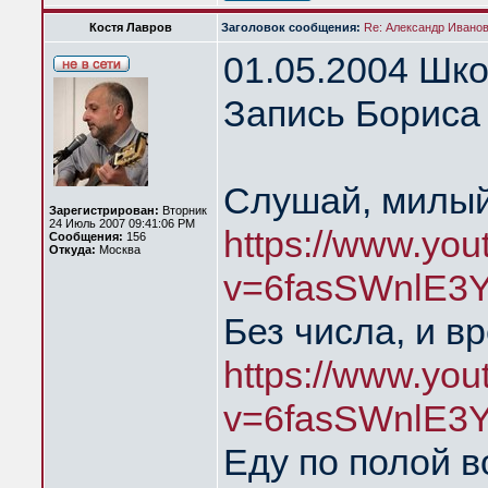
Костя Лавров
Заголовок сообщения:
Re: Александр Иванов 
01.05.2004 Шк
Запись Бориса 
Слушай, милый
Зарегистрирован:
Вторник
24 Июль 2007 09:41:06 PM
https://www.yo
Сообщения:
156
Откуда:
Москва
v=6fasSWnlE3Y
Без числа, и в
https://www.yo
v=6fasSWnlE3
Еду по полой в