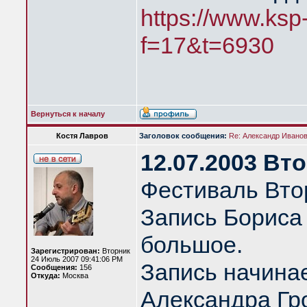
https://www.ksp
f=17&t=6930
Вернуться к началу
Костя Лавров
Заголовок сообщения:
Re: Александр Иванов 
12.07.2003 Вт
Фестиваль Вто
Запись Бориса
большое.
Зарегистрирован:
Вторник
24 Июль 2007 09:41:06 PM
Запись начина
Сообщения:
156
Откуда:
Москва
Александра Гро