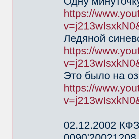
Одну минуточку
https://www.yo
v=j213wIsxkN0
Ледяной синев
https://www.yo
v=j213wIsxkN0
Это было на о
https://www.yo
v=j213wIsxkN0
02.12.2002 КФЗ
0090'20021208 