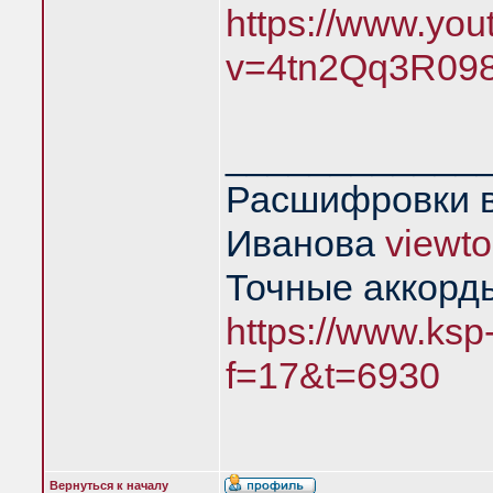
https://www.yo
v=4tn2Qq3R09
____________
Расшифровки в
Иванова
viewt
Точные аккорд
https://www.ksp
f=17&t=6930
Вернуться к началу