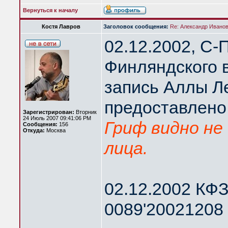
Вернуться к началу
Костя Лавров
Заголовок сообщения:
Re: Александр Иванов 
02.12.2002, С-
Финляндского 
запись Аллы Л
предоставлено
Зарегистрирован:
Вторник
24 Июль 2007 09:41:06 PM
Гриф видно не 
Сообщения:
156
Откуда:
Москва
лица.
02.12.2002 КФЗ
0089'20021208 