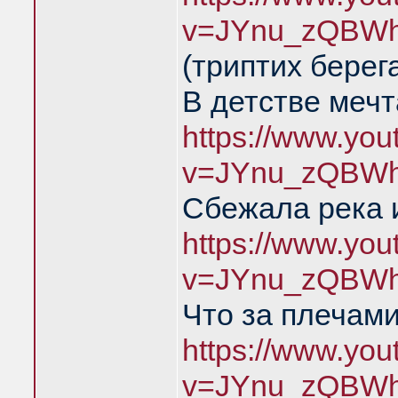
v=JYnu_zQBWh
(триптих берег
В детстве меч
https://www.yo
v=JYnu_zQBWh
Сбежала река 
https://www.yo
v=JYnu_zQBWh
Что за плечами
https://www.yo
v=JYnu_zQBWh