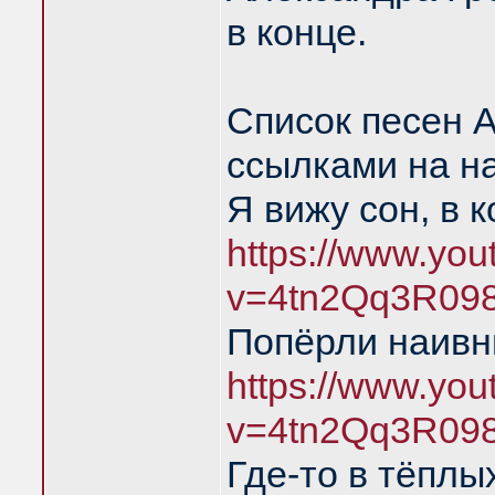
в конце.
Список песен 
ссылками на н
Я вижу сон, в 
https://www.yo
v=4tn2Qq3R09
Попёрли наивн
https://www.yo
v=4tn2Qq3R09
Где-то в тёплы