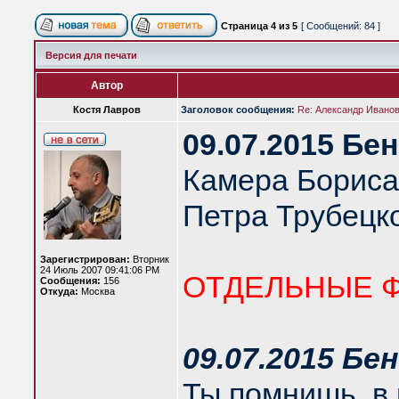
Страница
4
из
5
[ Сообщений: 84 ]
Версия для печати
Автор
Костя Лавров
Заголовок сообщения:
Re: Александр Иванов 
09.07.2015 Бе
Камера Бориса
Петра Трубецко
Зарегистрирован:
Вторник
24 Июль 2007 09:41:06 PM
ОТДЕЛЬНЫЕ 
Сообщения:
156
Откуда:
Москва
09.07.2015 Бе
Ты помнишь, в