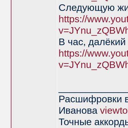
Следующую жиз
https://www.yo
v=JYnu_zQBWh
В час, далёкий
https://www.yo
v=JYnu_zQBWh
____________
Расшифровки в
Иванова
viewt
Точные аккорд