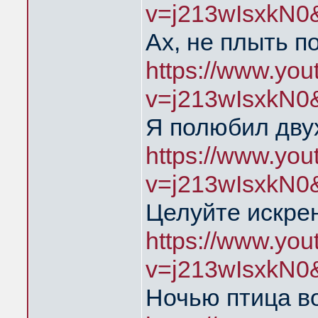
v=j213wIsxkN0
Ах, не плыть п
https://www.yo
v=j213wIsxkN0
Я полюбил дву
https://www.yo
v=j213wIsxkN0
Целуйте искре
https://www.yo
v=j213wIsxkN0
Ночью птица во