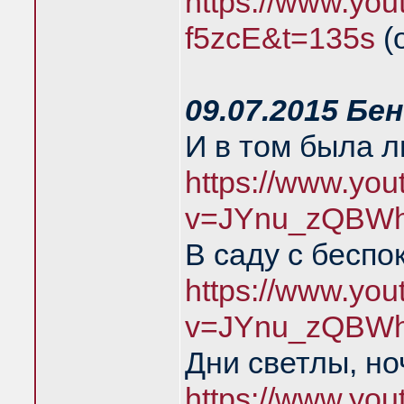
https://www.you
f5zcE&t=135s
(
09.07.2015 Бе
И в том была 
https://www.yo
v=JYnu_zQBWh
В саду с беспо
https://www.yo
v=JYnu_zQBWh
Дни светлы, но
https://www.yo