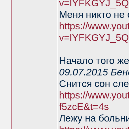
v=lYFKGYJ_5Q
Меня никто не
https://www.yo
v=lYFKGYJ_5Q
Начало того же
09.07.2015 Бе
Снится сон сл
https://www.you
f5zcE&t=4s
Лежу на больн