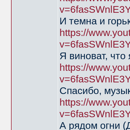
v=6fasSWnlE3
И темна и горь
https://www.yo
v=6fasSWnlE3
Я виноват, что
https://www.yo
v=6fasSWnlE3
Спасибо, музык
https://www.yo
v=6fasSWnlE3
А рядом огни 