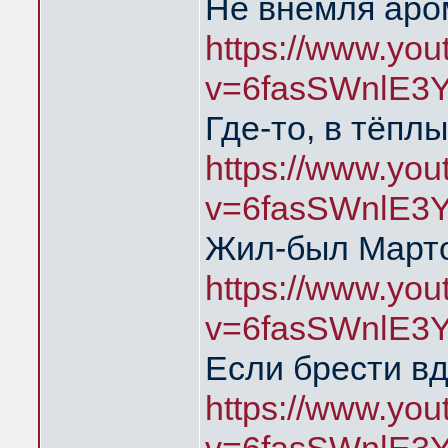
Не внемля аро
https://www.yo
v=6fasSWnlE3
Где-то, в тёпл
https://www.yo
v=6fasSWnlE3
Жил-был Марто
https://www.yo
v=6fasSWnlE3
Если брести в
https://www.yo