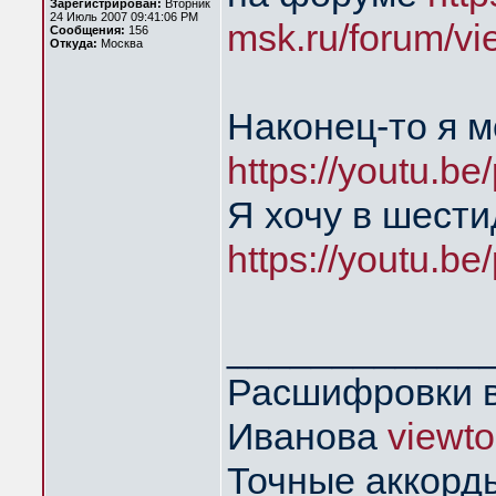
Зарегистрирован:
Вторник
24 Июль 2007 09:41:06 PM
msk.ru/forum/vi
Сообщения:
156
Откуда:
Москва
Наконец-то я 
https://youtu.
Я хочу в шест
https://youtu.
____________
Расшифровки в
Иванова
viewt
Точные аккорд