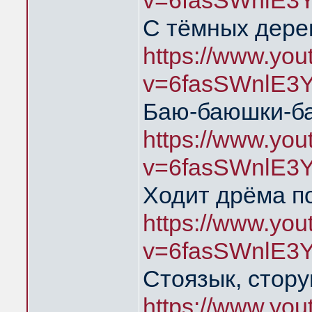
v=6fasSWnlE3
С тёмных дере
https://www.yo
v=6fasSWnlE3
Баю-баюшки-б
https://www.yo
v=6fasSWnlE3
Ходит дрёма п
https://www.yo
v=6fasSWnlE3
Стоязык, стору
https://www.yo