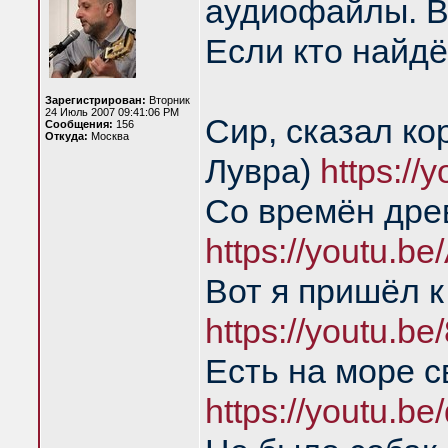
аудиофайлы. В
Если кто найдё
Зарегистрирован:
Вторник
24 Июль 2007 09:41:06 PM
Сир, сказал ко
Сообщения:
156
Откуда:
Москва
Лувра)
https:/
Со времён дре
https://youtu.b
Вот я пришёл к
https://youtu.
Есть на море с
https://youtu.