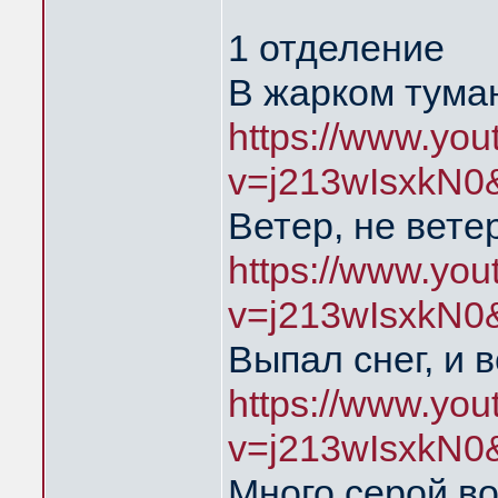
1 отделение
В жарком тума
https://www.yo
v=j213wIsxkN0
Ветер, не вете
https://www.yo
v=j213wIsxkN0
Выпал снег, и 
https://www.yo
v=j213wIsxkN0
Много серой в