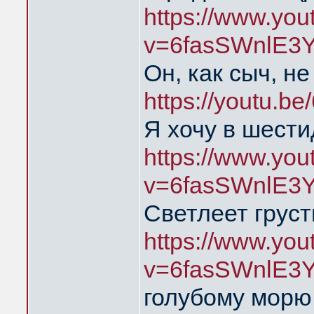
https://www.yo
v=6fasSWnlE3
Он, как сыч, н
https://youtu.
Я хочу в шест
https://www.yo
v=6fasSWnlE3
Светлеет груст
https://www.yo
v=6fasSWnlE3
голубому мор