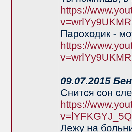
https://www.yo
v=wrlYy9UKMR
Пароходик - м
https://www.yo
v=wrlYy9UKMR
09.07.2015 Бе
Снится сон сл
https://www.yo
v=lYFKGYJ_5Q
Лежу на больн