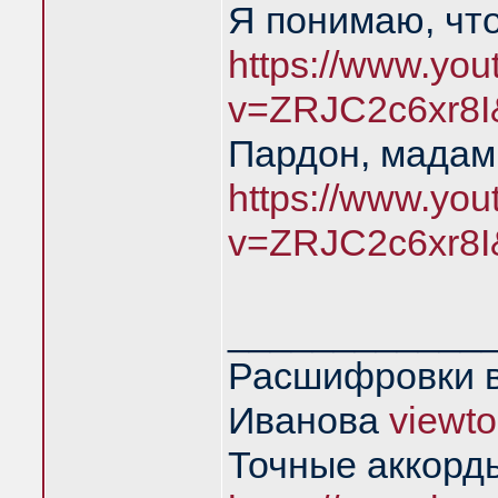
Я понимаю, чт
https://www.yo
v=ZRJC2c6xr8I
Пардон, мадам,
https://www.yo
v=ZRJC2c6xr8I
____________
Расшифровки в
Иванова
viewt
Точные аккорд