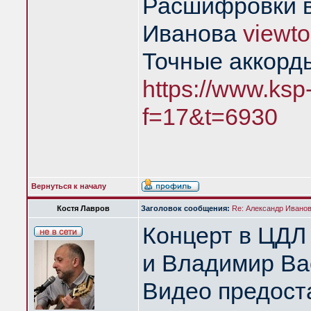
Расшифровки в
Иванова
viewt
Точные аккорд
https://www.ksp
f=17&t=6930
Вернуться к началу
Костя Лавров
Заголовок сообщения:
Re: Александр Иванов 
Концерт в ЦДЛ
и Владимир Ва
Видео предост