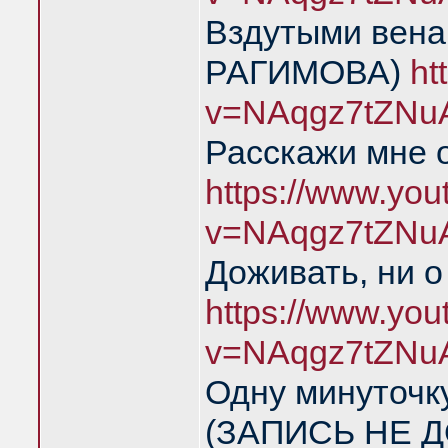
Вздутыми вен
РАГИМОВА)
ht
v=NAqgz7tZNu
Расскажи мне 
https://www.yo
v=NAqgz7tZNu
Доживать, ни о
https://www.yo
v=NAqgz7tZNu
Одну минуточку
(ЗАПИСЬ НЕ Д