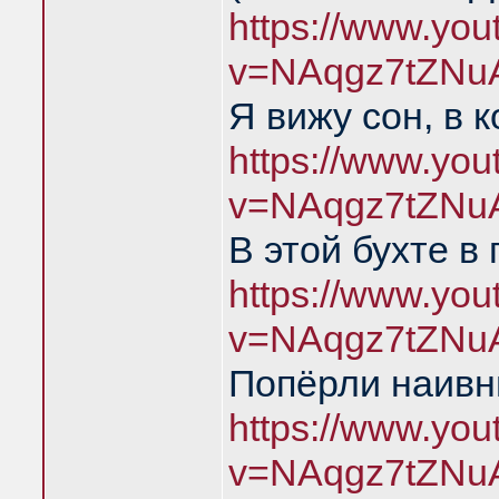
https://www.yo
v=NAqgz7tZNu
Я вижу сон, в 
https://www.yo
v=NAqgz7tZNu
В этой бухте в
https://www.yo
v=NAqgz7tZNu
Попёрли наивн
https://www.yo
v=NAqgz7tZNu