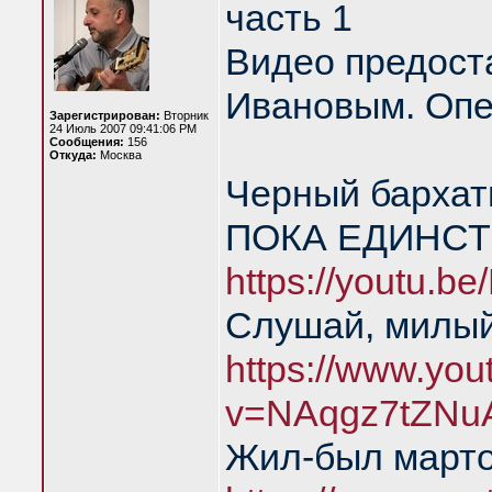
часть 1
Видео предост
Ивановым. Опе
Зарегистрирован:
Вторник
24 Июль 2007 09:41:06 PM
Сообщения:
156
Откуда:
Москва
Черный барха
ПОКА ЕДИНСТ
https://youtu.
Слушай, милый
https://www.yo
v=NAqgz7tZNu
Жил-был марто