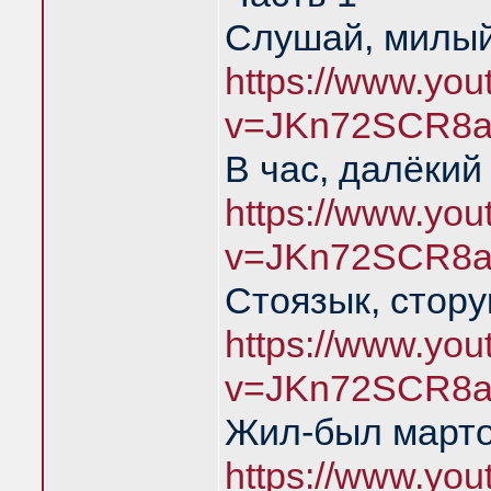
Слушай, милый
https://www.yo
v=JKn72SCR8a
В час, далёкий
https://www.yo
v=JKn72SCR8a
Стоязык, стору
https://www.yo
v=JKn72SCR8a
Жил-был марто
https://www.yo