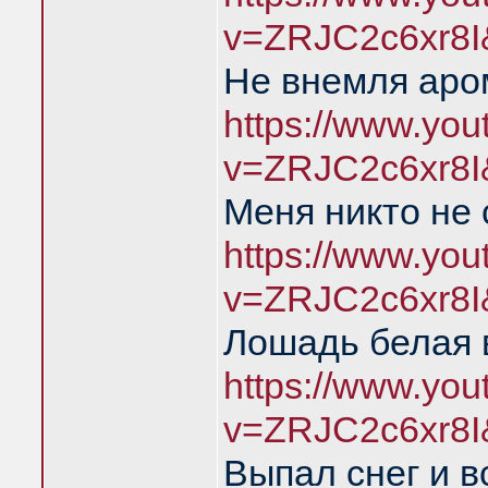
v=ZRJC2c6xr8I
Не внемля аро
https://www.yo
v=ZRJC2c6xr8I
Меня никто не
https://www.yo
v=ZRJC2c6xr8I
Лошадь белая 
https://www.yo
v=ZRJC2c6xr8I
Выпал снег и 