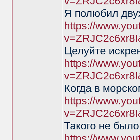
v=ZRJC2c6xr8I
Я полюбил дву
https://www.yo
v=ZRJC2c6xr8I
Целуйте искре
https://www.yo
v=ZRJC2c6xr8I
Когда в морско
https://www.yo
v=ZRJC2c6xr8I
Такого не был
https://www.yo