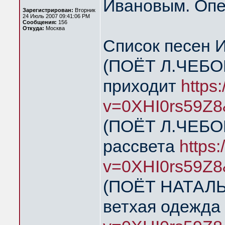
Ивановым. Опе
Зарегистрирован:
Вторник
24 Июль 2007 09:41:06 PM
Сообщения:
156
Откуда:
Москва
Список песен 
(ПОЁТ Л.ЧЕБОК
приходит
https
v=0XHI0rs59Z8
(ПОЁТ Л.ЧЕБОК
рассвета
https
v=0XHI0rs59Z8
(ПОЁТ НАТАЛЬЯ
ветхая одежда