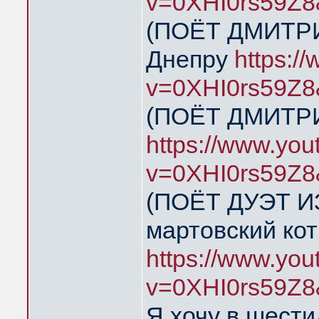
v=0XHI0rs59Z8
(ПОЁТ ДМИТРИ
Днепру
https:/
v=0XHI0rs59Z8
(ПОЁТ ДМИТРИ
https://www.yo
v=0XHI0rs59Z8
(ПОЁТ ДУЭТ И
мартовский кот
https://www.yo
v=0XHI0rs59Z8
Я хочу в шест