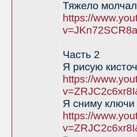
Тяжело молчал
https://www.yo
v=JKn72SCR8a
Часть 2
Я рисую кисточ
https://www.yo
v=ZRJC2c6xr8I
Я сниму ключи 
https://www.yo
v=ZRJC2c6xr8I