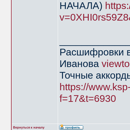
НАЧАЛА)
https
v=0XHI0rs59Z8
____________
Расшифровки в
Иванова
viewt
Точные аккорд
https://www.ksp
f=17&t=6930
Вернуться к началу