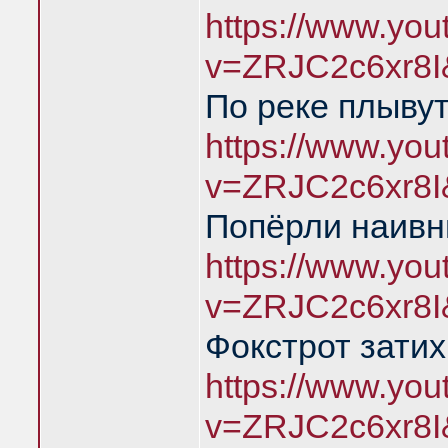
https://www.yo
v=ZRJC2c6xr8I
По реке плыву
https://www.yo
v=ZRJC2c6xr8I
Попёрли наивн
https://www.yo
v=ZRJC2c6xr8I
Фокстрот затих
https://www.yo
v=ZRJC2c6xr8I