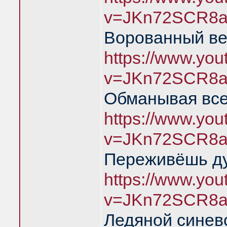
v=JKn72SCR8a
Ворованный ве
https://www.yo
v=JKn72SCR8a
Обманывая все
https://www.yo
v=JKn72SCR8a
Переживёшь д
https://www.yo
v=JKn72SCR8a
Ледяной синев