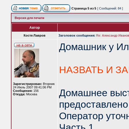
Страница
5
из
5
[ Сообщений: 84 ]
Версия для печати
Автор
Костя Лавров
Заголовок сообщения:
Re: Александр Иванов 
Домашник у Иль
НАЗВАТЬ И З
Зарегистрирован:
Вторник
24 Июль 2007 09:41:06 PM
Домашнее выст
Сообщения:
156
Откуда:
Москва
предоставлено
Оператор уточн
Часть 1