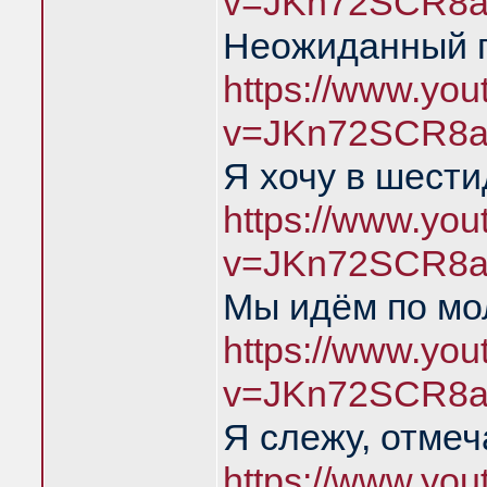
v=JKn72SCR8a
Неожиданный п
https://www.yo
v=JKn72SCR8a
Я хочу в шест
https://www.yo
v=JKn72SCR8a
Мы идём по мо
https://www.yo
v=JKn72SCR8a
Я слежу, отме
https://www.yo