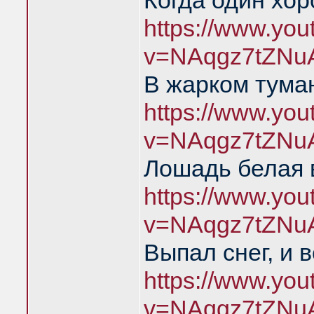
Когда один хо
https://www.yo
v=NAqgz7tZNu
В жарком тума
https://www.yo
v=NAqgz7tZNu
Лошадь белая 
https://www.yo
v=NAqgz7tZNu
Выпал снег, и 
https://www.yo
v=NAqgz7tZNu