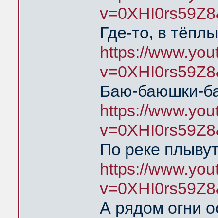
v=0XHI0rs59Z8
Где-то, в тёпл
https://www.yo
v=0XHI0rs59Z8
Баю-баюшки-б
https://www.yo
v=0XHI0rs59Z8
По реке плыву
https://www.yo
v=0XHI0rs59Z8
А рядом огни о