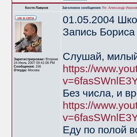
Костя Лавров
Заголовок сообщения:
Re: Александр Иванов 
01.05.2004 Шк
Запись Бориса 
Слушай, милый
Зарегистрирован:
Вторник
24 Июль 2007 09:41:06 PM
https://www.yo
Сообщения:
156
Откуда:
Москва
v=6fasSWnlE3Y
Без числа, и в
https://www.yo
v=6fasSWnlE3
Еду по полой в