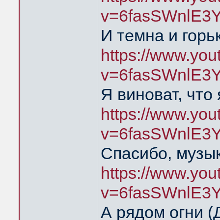
v=6fasSWnlE3
И темна и горь
https://www.yo
v=6fasSWnlE3
Я виноват, что
https://www.yo
v=6fasSWnlE3
Спасибо, музык
https://www.yo
v=6fasSWnlE3
А рядом огни 