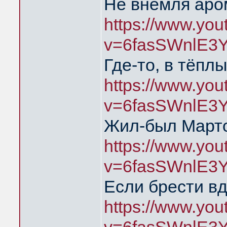
Не внемля аро
https://www.yo
v=6fasSWnlE3
Где-то, в тёпл
https://www.yo
v=6fasSWnlE3
Жил-был Марто
https://www.yo
v=6fasSWnlE3
Если брести в
https://www.yo