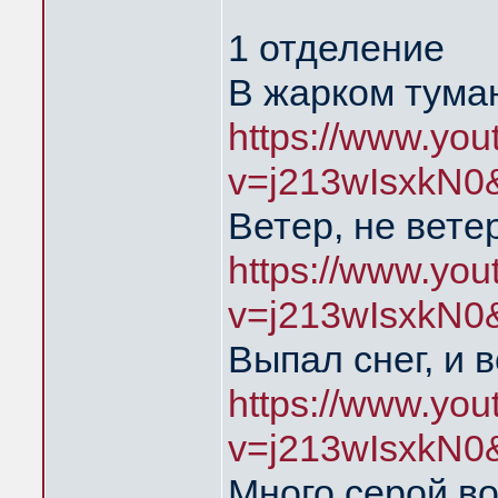
1 отделение
В жарком тума
https://www.yo
v=j213wIsxkN0
Ветер, не вете
https://www.yo
v=j213wIsxkN0
Выпал снег, и 
https://www.yo
v=j213wIsxkN0
Много серой в