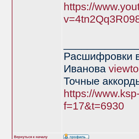
https://www.yo
v=4tn2Qq3R09
____________
Расшифровки в
Иванова
viewt
Точные аккорд
https://www.ksp
f=17&t=6930
Вернуться к началу