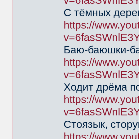
v=6fasSWnlE3
С тёмных дере
https://www.yo
v=6fasSWnlE3
Баю-баюшки-б
https://www.yo
v=6fasSWnlE3
Ходит дрёма п
https://www.yo
v=6fasSWnlE3
Стоязык, стору
https://www.yo