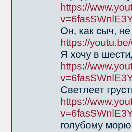
https://www.yo
v=6fasSWnlE3
Он, как сыч, н
https://youtu.
Я хочу в шест
https://www.yo
v=6fasSWnlE3
Светлеет груст
https://www.yo
v=6fasSWnlE3
голубому мор