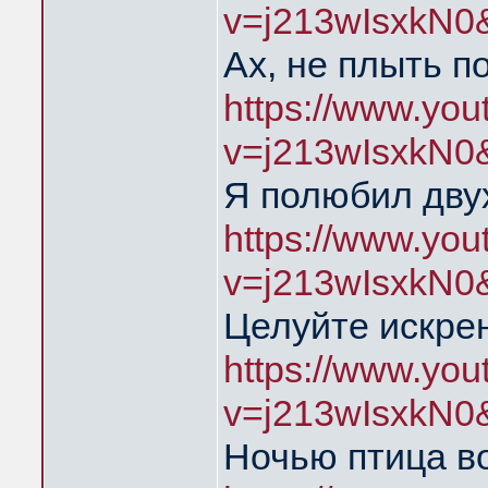
v=j213wIsxkN0
Ах, не плыть п
https://www.yo
v=j213wIsxkN0
Я полюбил дву
https://www.yo
v=j213wIsxkN0
Целуйте искре
https://www.yo
v=j213wIsxkN0
Ночью птица во