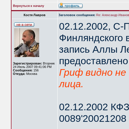
Вернуться к началу
Костя Лавров
Заголовок сообщения:
Re: Александр Иванов 
02.12.2002, С-
Финляндского 
запись Аллы Л
предоставлено
Зарегистрирован:
Вторник
24 Июль 2007 09:41:06 PM
Гриф видно не 
Сообщения:
156
Откуда:
Москва
лица.
02.12.2002 КФЗ
0089'20021208 