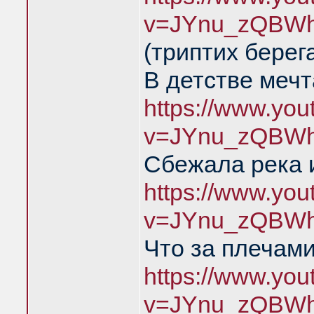
v=JYnu_zQBWh
(триптих берег
В детстве меч
https://www.yo
v=JYnu_zQBWh
Сбежала река 
https://www.yo
v=JYnu_zQBWh
Что за плечами
https://www.yo
v=JYnu_zQBWh