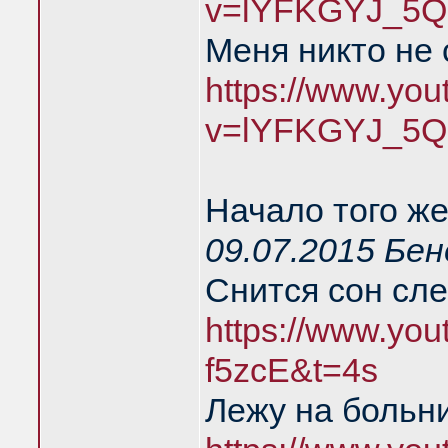
v=lYFKGYJ_5Q
Меня никто не
https://www.yo
v=lYFKGYJ_5Q
Начало того же
09.07.2015 Бе
Снится сон сл
https://www.you
f5zcE&t=4s
Лежу на больн