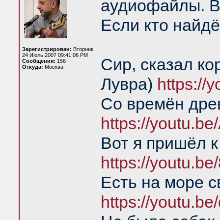
аудиофайлы. В
Если кто найдё
Зарегистрирован:
Вторник
24 Июль 2007 09:41:06 PM
Сир, сказал ко
Сообщения:
156
Откуда:
Москва
Лувра)
https:/
Со времён дре
https://youtu.b
Вот я пришёл к
https://youtu.
Есть на море с
https://youtu.