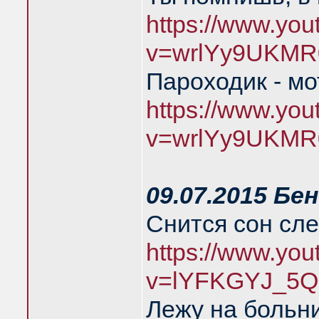
https://www.yo
v=wrlYy9UKMR
Пароходик - м
https://www.yo
v=wrlYy9UKMR
09.07.2015 Бе
Снится сон сл
https://www.yo
v=lYFKGYJ_5Q
Лежу на больн