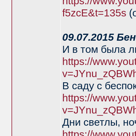
https://www.you
f5zcE&t=135s
(
09.07.2015 Бе
И в том была 
https://www.yo
v=JYnu_zQBWh
В саду с беспо
https://www.yo
v=JYnu_zQBWh
Дни светлы, но
https://www.yo