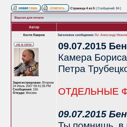
Страница
4
из
5
[ Сообщений: 84 ]
Версия для печати
Автор
Костя Лавров
Заголовок сообщения:
Re: Александр Иванов 
09.07.2015 Бе
Камера Бориса
Петра Трубецко
Зарегистрирован:
Вторник
24 Июль 2007 09:41:06 PM
ОТДЕЛЬНЫЕ 
Сообщения:
156
Откуда:
Москва
09.07.2015 Бе
Ты помнишь, в