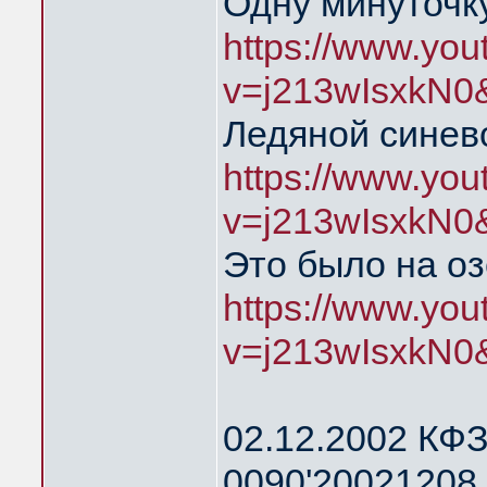
Одну минуточку
https://www.yo
v=j213wIsxkN0
Ледяной синев
https://www.yo
v=j213wIsxkN0
Это было на о
https://www.yo
v=j213wIsxkN0
02.12.2002 КФЗ
0090'20021208 