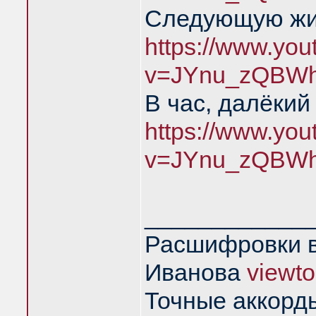
Следующую жиз
https://www.yo
v=JYnu_zQBWh
В час, далёкий
https://www.yo
v=JYnu_zQBWh
____________
Расшифровки в
Иванова
viewt
Точные аккорд