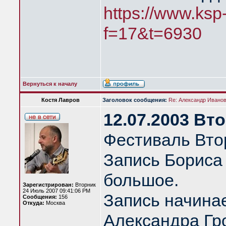
https://www.ksp
f=17&t=6930
Вернуться к началу
Костя Лавров
Заголовок сообщения:
Re: Александр Иванов 
12.07.2003 Вт
Фестиваль Вто
Запись Бориса
большое.
Зарегистрирован:
Вторник
24 Июль 2007 09:41:06 PM
Запись начина
Сообщения:
156
Откуда:
Москва
Александра Гро