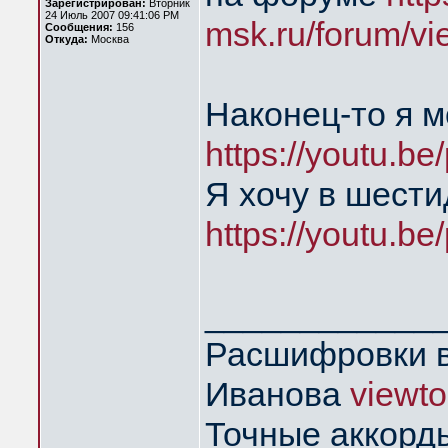
Зарегистрирован:
Вторник
24 Июль 2007 09:41:06 PM
msk.ru/forum/vi
Сообщения:
156
Откуда:
Москва
Наконец-то я 
https://youtu.
Я хочу в шест
https://youtu.
____________
Расшифровки в
Иванова
viewt
Точные аккорд