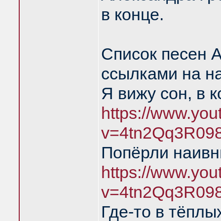
в конце.
Список песен 
ссылками на н
Я вижу сон, в 
https://www.yo
v=4tn2Qq3R09
Попёрли наивн
https://www.yo
v=4tn2Qq3R09
Где-то в тёплы