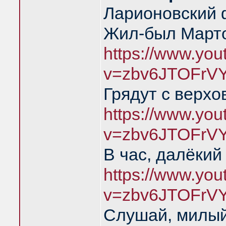
Ларионовский 
Жил-был Марто
https://www.yo
v=zbv6JTOFrV
Грядут с верхо
https://www.yo
v=zbv6JTOFrV
В час, далёкий
https://www.yo
v=zbv6JTOFrV
Слушай, милый