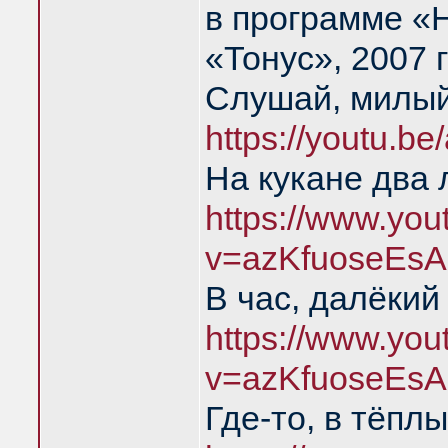
в программе «
«Тонус», 2007 
Слушай, милый
https://youtu.b
На кукане два 
https://www.yo
v=azKfuoseEsA
В час, далёкий
https://www.yo
v=azKfuoseEsA
Где-то, в тёпл