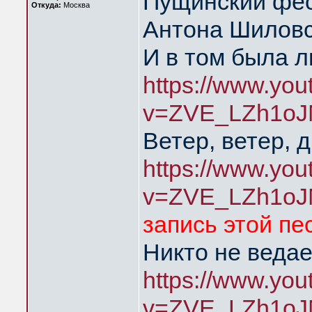
Пущинский фес
Откуда:
Москва
Антона Шиловс
И в том была 
https://www.yo
v=ZVE_LZh1oJ
Ветер, ветер, 
https://www.yo
v=ZVE_LZh1oJ
запись этой пе
Никто не ведае
https://www.yo
v=ZVE_LZh1oJ