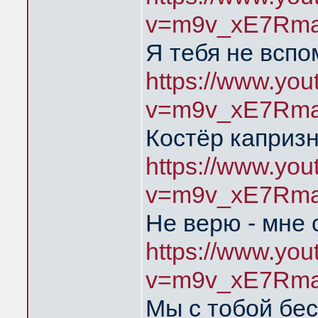
v=m9v_xE7Rma
Я тебя не всп
https://www.yo
v=m9v_xE7Rma
Костёр каприз
https://www.yo
v=m9v_xE7Rma
Не верю - мне 
https://www.yo
v=m9v_xE7Rma
Мы с тобой бе