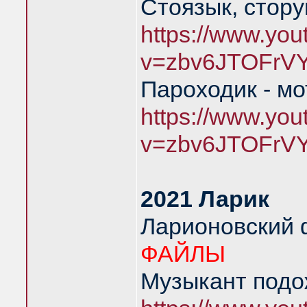
Стоязык, стору
https://www.yo
v=zbv6JTOFrV
Пароходик - м
https://www.yo
v=zbv6JTOFrV
2021 Ларик
Ларионовский
ФАЙЛЫ
Музыкант подож