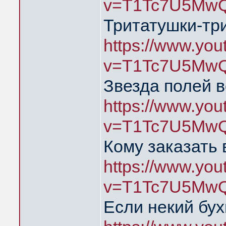
v=T1Tc7U5MwQ
Тритатушки-тр
https://www.yo
v=T1Tc7U5MwQ
Звезда полей в
https://www.yo
v=T1Tc7U5MwQ
Кому заказать 
https://www.yo
v=T1Tc7U5MwQ
Если некий бух