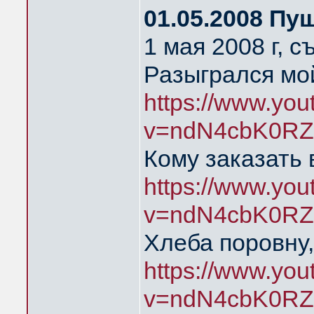
01.05.2008 Пу
1 мая 2008 г, 
Разыгрался мой
https://www.yo
v=ndN4cbK0RZ
Кому заказать 
https://www.yo
v=ndN4cbK0RZ
Хлеба поровну,
https://www.yo
v=ndN4cbK0RZ