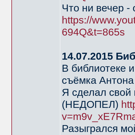
Что ни вечер -
https://www.yo
694Q&t=865s
14.07.2015 Би
В библиотеке 
съёмка Антона
Я сделал свой 
(НЕДОПЕЛ)
ht
v=m9v_xE7Rma
Разыгрался мой