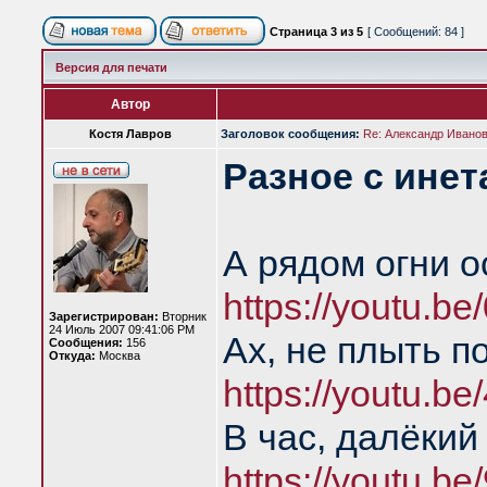
Страница
3
из
5
[ Сообщений: 84 ]
Версия для печати
Автор
Костя Лавров
Заголовок сообщения:
Re: Александр Иванов 
Разное с инет
А рядом огни о
https://youtu.
Зарегистрирован:
Вторник
24 Июль 2007 09:41:06 PM
Ах, не плыть п
Сообщения:
156
Откуда:
Москва
https://youtu.b
В час, далёкий
https://youtu.be