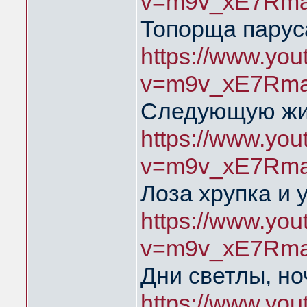
v=m9v_xE7Rma
Топорща парус
https://www.yo
v=m9v_xE7Rma
Следующую жиз
https://www.yo
v=m9v_xE7Rma
Лоза хрупка и 
https://www.yo
v=m9v_xE7Rma
Дни светлы, но
https://www.yo