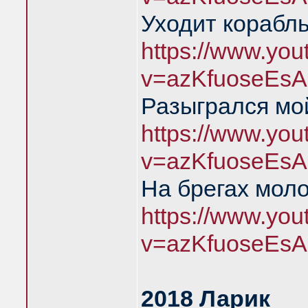
Уходит корабль
https://www.yo
v=azKfuoseEsA
Разыгрался мой
https://www.yo
v=azKfuoseEsA
На брегах мол
https://www.yo
v=azKfuoseEsA
2018 Ларик