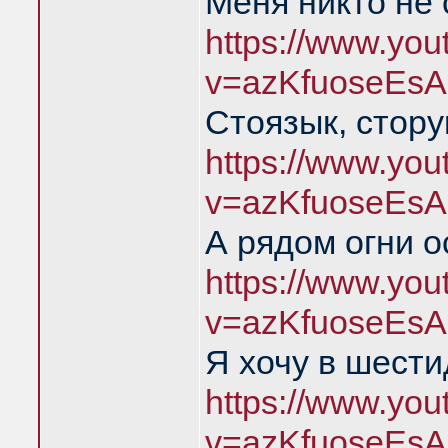
Меня никто не
https://www.yo
v=azKfuoseEsA
Стоязык, стору
https://www.yo
v=azKfuoseEsA
А рядом огни о
https://www.yo
v=azKfuoseEsA
Я хочу в шест
https://www.yo
v=azKfuoseEsA