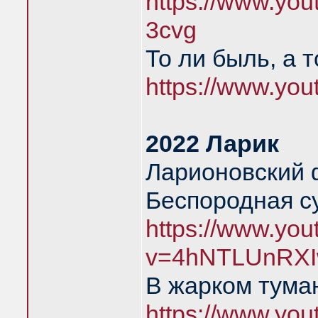
https://www.yo
3cvg
То ли быль, а 
https://www.yo
2022 Ларик
Ларионовский 
Беспородная с
https://www.yo
v=4hNTLUnRXI
В жарком тума
https://www.yo