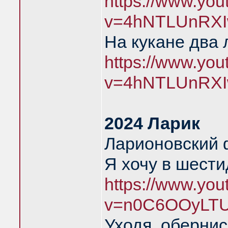
https://www.yo
v=4hNTLUnRXI
На кукане два 
https://www.yo
v=4hNTLUnRXI
2024 Ларик
Ларионовский 
Я хочу в шест
https://www.yo
v=n0C6OOyLTU
Уходя, обернис