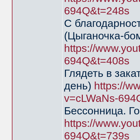
694Q&t=248s
С благодарнос
(Цыганочка-бо
https://www.yo
694Q&t=408s
Глядеть в зака
день)
https://
v=cLWaNs-694
Бессонница. Го
https://www.yo
694Q&t=739s