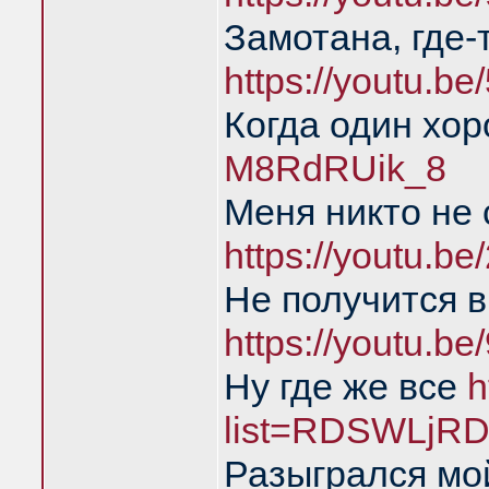
Замотана, где-
https://youtu.b
Когда один хо
M8RdRUik_8
Меня никто не
https://youtu.
Не получится в
https://youtu.b
Ну где же все
h
list=RDSWLjRD
Разыгрался мой