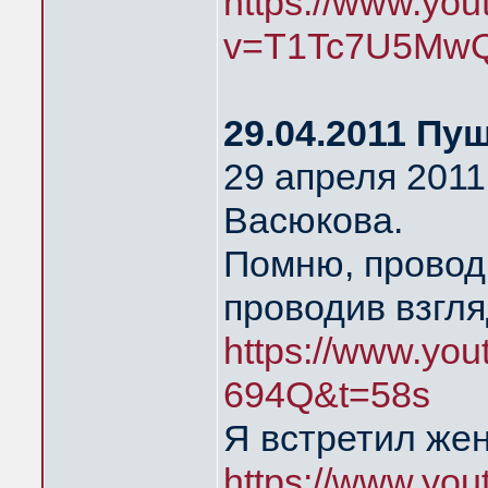
https://www.yo
v=T1Tc7U5MwQ
29.04.2011 Пу
29 апреля 2011
Васюкова.
Помню, провод
проводив взгля
https://www.yo
694Q&t=58s
Я встретил же
https://www.yo