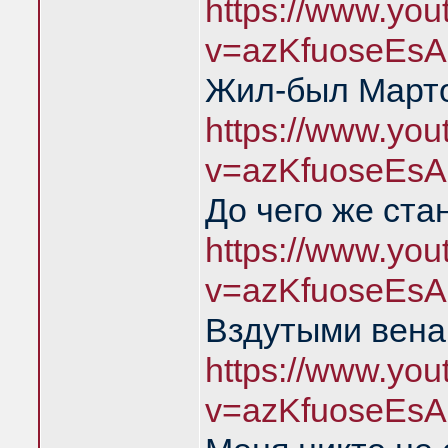
https://www.yo
v=azKfuoseEsA
Жил-был Марто
https://www.yo
v=azKfuoseEsA
До чего же ста
https://www.yo
v=azKfuoseEsA
Вздутыми вена
https://www.yo
v=azKfuoseEsA