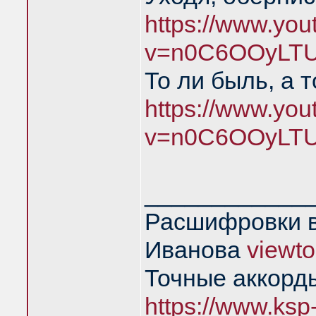
https://www.yo
v=n0C6OOyLTU
То ли быль, а 
https://www.yo
v=n0C6OOyLTU
____________
Расшифровки в
Иванова
viewt
Точные аккорд
https://www.ksp