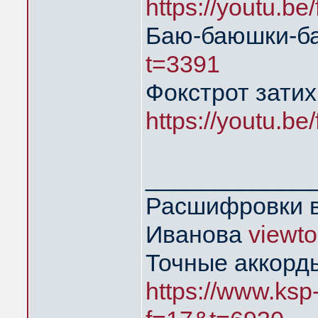
https://youtu.b
Баю-баюшки-
t=3391
Фокстрот затих
https://youtu.b
____________
Расшифровки в
Иванова
viewt
Точные аккорд
https://www.ksp