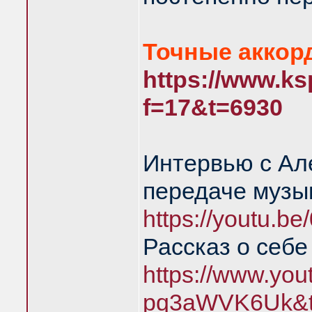
Точные аккорд
https://www.ks
f=17&t=6930
Интервью с Ал
передаче музык
https://youtu.b
Рассказ о себе
https://www.yo
pq3aWVK6Uk&t