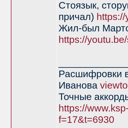
Стоязык, стору
причал)
https:
Жил-был Марто
https://youtu.
____________
Расшифровки в
Иванова
viewt
Точные аккорд
https://www.ksp
f=17&t=6930