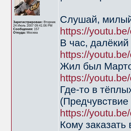
Слушай, милый
Зарегистрирован:
Вторник
24 Июль 2007 09:41:06 PM
https://youtu.be
Сообщения:
157
Откуда:
Москва
В час, далёкий
https://youtu.be
Жил был Марто
https://youtu.b
Где-то в тёпл
(Предчувствие
https://youtu.b
Кому заказать 