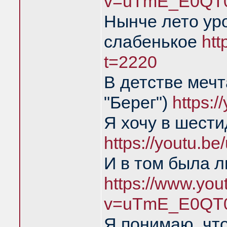
v=uTmE_E0QT0
Нынче лето ур
слабенькое
ht
t=2220
В детстве мечт
"Берег")
https:
Я хочу в шест
https://youtu.
И в том была л
https://www.yo
v=uTmE_E0QT0
Я понимаю, что