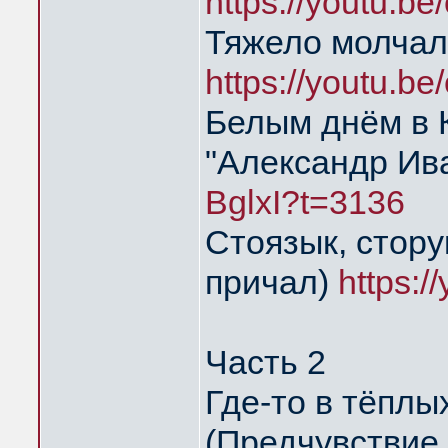
https://youtu.
Тяжело молчал
https://youtu.
Белым днём в 
"Александр Ив
BglxI?t=3136
Стоязык, стору
причал)
https:
Часть 2
Где-то в тёпл
(Предчувствие