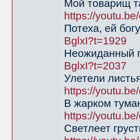
Мой товарищ т
https://youtu.
Потеха, ей бог
BglxI?t=1929
Неожиданный 
BglxI?t=2037
Улетели листья
https://youtu.
В жарком тума
https://youtu.
Светлеет груст