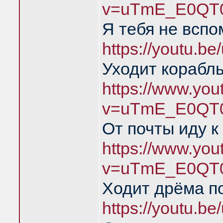
v=uTmE_E0QT0
Я тебя не всп
https://youtu.
Уходит корабль
https://www.yo
v=uTmE_E0QT0
От почты иду к
https://www.yo
v=uTmE_E0QT0
Ходит дрёма п
https://youtu.