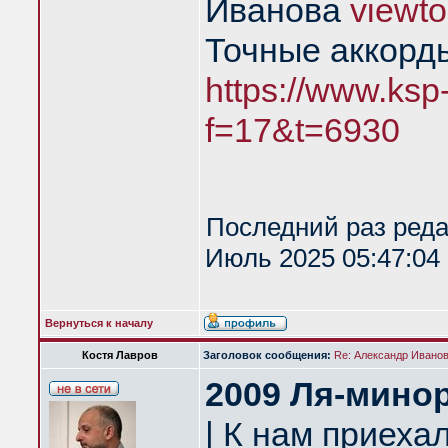
Иванова
viewt
Точные аккорд
https://www.ksp
f=17&t=6930
Последний раз ред
Июль 2025 05:47:04 
Вернуться к началу
Костя Лавров
Заголовок сообщения:
Re: Александр Иванов 
2009 Ля-мино
| К нам приеха