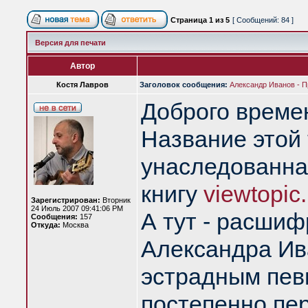
Страница
1
из
5
[ Сообщений: 84 ]
Версия для печати
Автор
Костя Лавров
Заголовок сообщения:
Александр Иванов - Пр
Доброго времен
Название этой 
унаследованная
книгу
viewtopic
Зарегистрирован:
Вторник
24 Июль 2007 09:41:06 PM
А тут - расши
Сообщения:
157
Откуда:
Москва
Александра Ива
эстрадным певц
постепенно пе